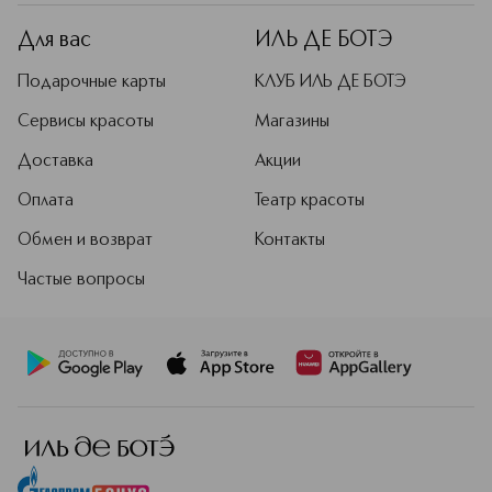
солнцезащитные средства,
декоративная косметика, а также
Для вас
ИЛЬ ДЕ БОТЭ
парфюмерия и коллекция для волос
и кожи головы Hair Rituel.
Подарочные карты
КЛУБ ИЛЬ ДЕ БОТЭ
Экспертные знания о растениях и
коже и постоянная адаптация к
Сервисы красоты
Магазины
технологическим достижениям
Доставка
Акции
позволяют Sisley создавать
исключительные по качеству и
Оплата
Театр красоты
эффективности средства для
женщин и мужчин. Сегодня Sisley –
Обмен и возврат
Контакты
один из самых престижных брендов
в мире селективной косметики.
Частые вопросы
Подробнее