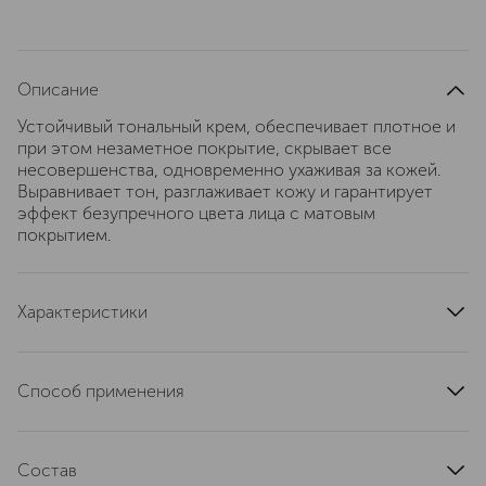
Описание
Устойчивый тональный крем, обеспечивает плотное и
при этом незаметное покрытие, скрывает все
несовершенства, одновременно ухаживая за кожей.
Выравнивает тон, разглаживает кожу и гарантирует
эффект безупречного цвета лица с матовым
покрытием.
Характеристики
область применения
лицо
страна производства
Франция
Способ применения
текстура
жидкая
Для покрытия средней плотности используйте кисть
эффект
«Кабуки». Нанесите тональный крем на кожу мягкими
матовый, увлажнение, водостойкий, выравнивание
Состав
круговыми движениями от центра лица к периферии.
поверхности кожи