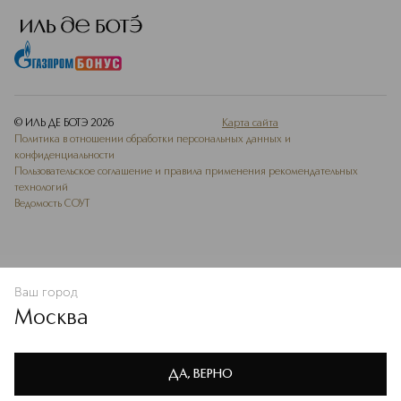
© ИЛЬ ДЕ БОТЭ
2026
Карта сайта
Политика в отношении обработки персональных данных и
конфиденциальности
Пользовательское соглашение и правила применения рекомендательных
технологий
Ведомость СОУТ
Ваш город
В КОРЗИНУ
КУПИТЬ СЕЙЧАС
Москва
Мы используем cookie-файлы и сервисы веб-аналитики. Они
необходимы для улучшения работы сайта. Подробнее –
OK
в
Политике конфиденциальности
ДА, ВЕРНО