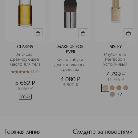
CLARINS
MAKE UP FOR
SISLEY
EVER
Anti-Eau 
Phyto-Teint 
Дренирующее 
Perfection 
Кисть-кабуки 
масло для тела
Устойчивый 
для тонального 
тональный 
средства 
(
114
)
7 799
¤
фитокрем
средняя №110
5
из
5
114
4 080
¤
11 795
¤
5 652
¤
4 800
¤
6 650
¤
+
7
100 мл
<p class="MsoNormal"><span style="font-size: 12.0pt; line
Горячая линия
Следите за новостями