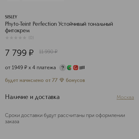
SISLEY
Phyto-Teint Perfection Устойчивый тональный
фитокрем
(
0
)
0
из
5
0
7 799
¤
11 990
¤
от
1949
¤
х 4 платежа
будет начислено
от
77
бонусов
Наличие и доставка
Москва
Сроки доставки будут рассчитаны при оформлении
заказа