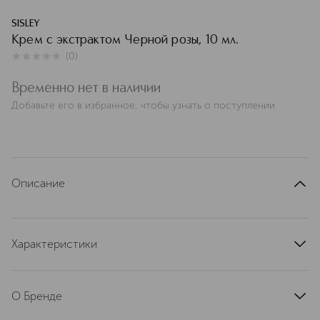
SISLEY
Крем с экстрактом Черной розы, 10 мл.
(
0
)
0
из
5
0
Временно нет в наличии
Добавьте его в избранное, чтобы узнать о поступлении
Описание
Характеристики
артикул
SIS632061
О Бренде