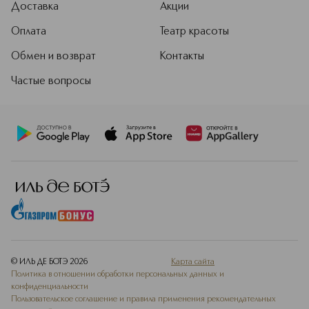
Доставка
Акции
позволяют Sisley создавать
исключительные по качеству и
Оплата
Театр красоты
эффективности средства для
женщин и мужчин. Сегодня Sisley –
Обмен и возврат
Контакты
один из самых престижных брендов
в мире селективной косметики.
Частые вопросы
Подробнее
© ИЛЬ ДЕ БОТЭ
2026
Карта сайта
Политика в отношении обработки персональных данных и
конфиденциальности
Пользовательское соглашение и правила применения рекомендательных