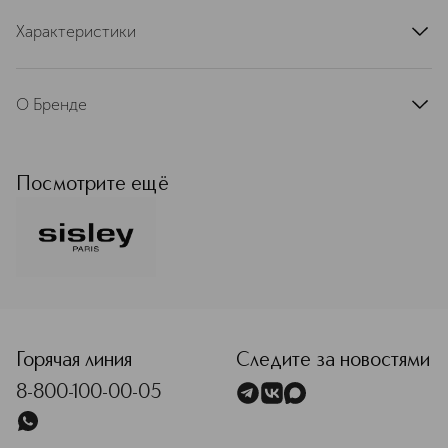
Характеристики
артикул
369267SIS
О Бренде
Французская компания Sisley была
основана в 1976 году графом
Юбером д’Орнано и его женой
Посмотрите ещё
Изабель. До сих пор Sisley остается
семейным предприятием, и разные
поколения д’Орнано вносят свой
вклад в его историю. В основе
философии бренда лежит принцип
фитокосметологии. Ученые
<p class="MsoNormal"><span style="font-size: 12.0pt; line
лабораторий Sisley используют
самые эффективные натуральные
экстракты и создают формулы,
Горячая линия
Следите за новостями
которые помогают сохранить
8-800-100-00-05
молодость и красоту кожи. В
каталоге представлены средства для
ухода за лицом и телом,