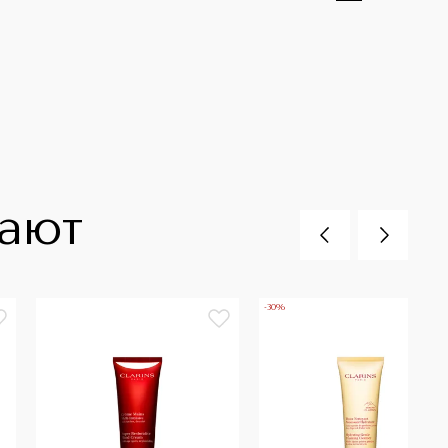
пают
-30%