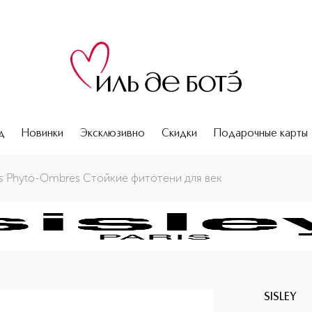
д
Новинки
Эксклюзивно
Скидки
Подарочные карты
s Phyto-Ombres Стойкие фитотени для век
SISLEY