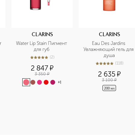
CLARINS
CLARINS
 
Water Lip Stain Пигмент 
Eau Des Jardins 
для губ 
Увлажняющий гель для 
душа
(
2
)
5
из
5
2
(
118
)
5
из
5
118
2 847
¤
2 635
¤
3 350
¤
3 100
¤
+
1
200 мл