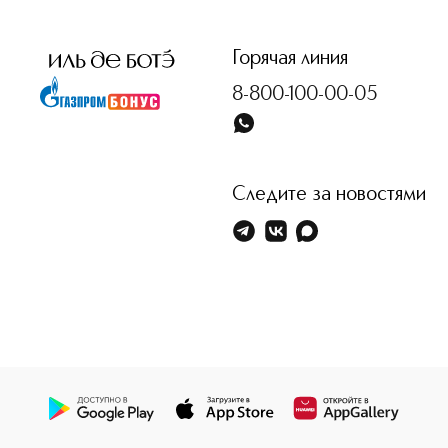
<p class="MsoNormal"><span style="font-size: 12.0pt; line
Горячая линия
8-800-100-00-05
Следите за новостями