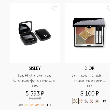
SISLEY
DIOR
Les Phyto-Ombres 
Diorshow 5 Couleurs 
Стойкие фитотени для 
Пятицветные тени для 
век
век
5 593
¤
8 100
¤
6 580
¤
+
10
+
13