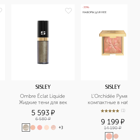
-35%
НАБОРЫ ДЛЯ НЕЕ
SISLEY
SISLEY
Ombre Éclat Liquide 
L'Orchidée Румяна 
Жидкие тени для век
компактные в наборе
(
1
)
5 593
¤
5
из
5
1
6 580
¤
9 199
¤
14 190
¤
+
3