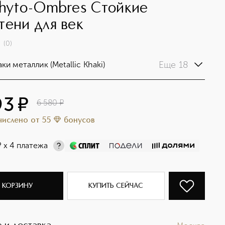
Phyto-Ombres Стойкие
тени для век
(
0
)
Еще 18
аки металлик (Metallic Khaki)
93
¤
6 580
¤
ачислено
от
55
бонусов
¤
х 4 платежа
 КОРЗИНУ
КУПИТЬ СЕЙЧАС