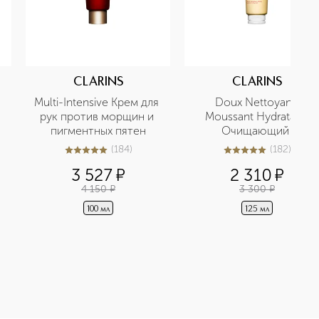
CLARINS
CLARINS
Multi-Intensive Крем для 
Doux Nettoyant 
рук против морщин и 
Moussant Hydratant 
пигментных пятен
Очищающий 
пенящийся крем для 
(
184
)
(
182
)
5
из
5
184
5
из
5
182
нормальной и сухой 
3 527
¤
2 310
¤
кожи
4 150
¤
3 300
¤
100 мл
125 мл