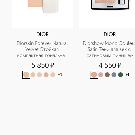
DIOR
DIOR
Diorskin Forever Natural 
Diorshow Mono Couleur
Velvet Стойкая 
Satin Тени для век с 
компактная тональная 
сатиновым финишем
основа для лица, 
5 850
¤
4 550
¤
сменный блок
+
3
+
1