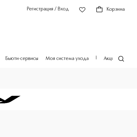
Регистрация / Вход
Корзина
Бьюти-сервисы
Моя система ухода
Акции
Театр