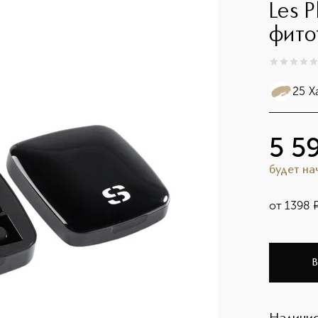
Les 
фито
0
из
5
0
25 Х
5 5
будет н
от
1398
В