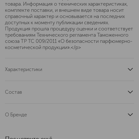
товара. Информация о технических характеристиках,
комплекте поставки, и внешнем виде товара носит
справочный характер и основывается на последних
доступных к моменту публикации сведениях.
Продукция прошла процедуру оценки и соответствует
требованиям Технического регламента Таможенного
союза ТР ТС 009/2011 «О безопасности парфюмерно-
косметической продукции».</p>
Характеристики
область применения
лицо
страна производства
Франция
Состав
тип кожи
зрелая
WATER/EAU (AQUA), DICAPRYLYL CARBONATE, C9-12
текстура
жидкая
ALKANE, GLYCERIN, ISODODECANE, CAPRYLYL
эффект
О Бренде
антивозрастной
METHICONE, BUTYLENE GLYCOL, ISODECYL
NEOPENTANOATE, DIMETHICONE/VINYL
артикул
180710S
Французская компания Sisley была
DIMETHICONE CROSSPOLYMER, DIMETHICONE,
основана в 1976 году графом
BORON NITRIDE, PENTYLENE GLYCOL, POLYGLYCERYL-
Юбером д’Орнано и его женой