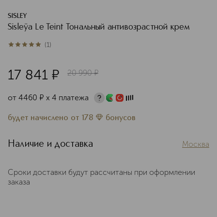
SISLEY
Sisleÿa Le Teint Тональный антивозрастной крем
(
1
)
5
из
5
1
17 841
¤
20 990
¤
от
4460
¤
х 4 платежа
будет начислено
от
178
бонусов
Наличие и доставка
Москва
Сроки доставки будут рассчитаны при оформлении
заказа