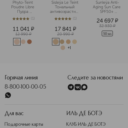
эффективности средства для
Phyto-Teint 
Sisleÿa Le Teint 
Sunleÿa Anti-
Poudre Libre 
Тональный 
Aging Sun Care 
женщин и мужчин. Сегодня Sisley –
Пудра 
антивозрастной 
SPF50+ 
один из самых престижных брендов
рассыпчатая с 
крем
Антивозрастной
(
1
)
(
1
)
в мире селективной косметики.
24 697
¤
эффектом 
5
из
5
1
5
из
5
1
ухода за кожей
солнцезащитный
32 930
¤
Подробнее
11 041
¤
17 841
¤
 крем 
12 990
¤
20 990
¤
50 мл
+
1
<p class="MsoNormal"><span style="font-size: 12.0pt; line
Горячая линия
Следите за новостями
8-800-100-00-05
Для вас
ИЛЬ ДЕ БОТЭ
Подарочные карты
КЛУБ ИЛЬ ДЕ БОТЭ