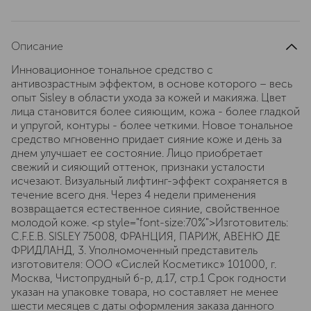
Описание
Инновационное тональное средство с
антивозрастным эффектом, в основе которого – весь
опыт Sisley в области ухода за кожей и макияжа. Цвет
лица становится более сияющим, кожа - более гладкой
и упругой, контуры - более четкими. Новое тональное
средство мгновенно придает сияние коже и день за
днем улучшает ее состояние. Лицо приобретает
свежий и сияющий оттенок, признаки усталости
исчезают. Визуальный лифтинг-эффект сохраняется в
течение всего дня. Через 4 недели применения
возвращается естественное сияние, свойственное
молодой коже. <p style="font-size:70%">Изготовитель:
C.F.E.B. SISLEY 75008, ФРАНЦИЯ, ПАРИЖ, АВЕНЮ ДЕ
ФРИДЛАНД, 3. Уполномоченный представитель
изготовителя: ООО «Сислей Косметикс» 101000, г.
Москва, Чистопрудный б-р, д.17, cтр.1 Срок годности
указан на упаковке товара, но составляет не менее
шести месяцев с даты оформления заказа данного