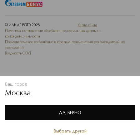
© ИЛЬ ДЕ БОТЭ
2026
Карта сайта
Политика в отношении обработки персональных данных и
конфиденциальности
Пользовательское соглашение и правила применения рекомендательных
технологий
Ведомость СОУТ
Ваш город
В КОРЗИНУ
КУПИТЬ СЕЙЧАС
Москва
Мы используем cookie-файлы и сервисы веб-аналитики. Они
необходимы для улучшения работы сайта. Подробнее –
OK
в
Политике конфиденциальности
ДА, ВЕРНО
Выбрать другой
Главная
Каталог
Избранное
Профиль
Корзина