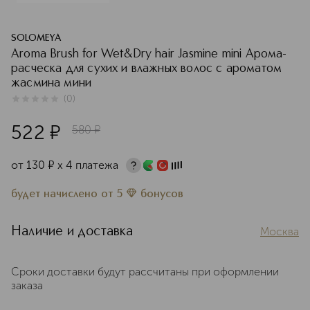
SOLOMEYA
Aroma Brush for Wet&Dry hair Jasmine mini Арома-
расческа для сухих и влажных волос с ароматом
жасмина мини
(
0
)
0
из
5
0
522
¤
580
¤
от
130
¤
х 4 платежа
будет начислено
от
5
бонусов
Наличие и доставка
Москва
Сроки доставки будут рассчитаны при оформлении
заказа