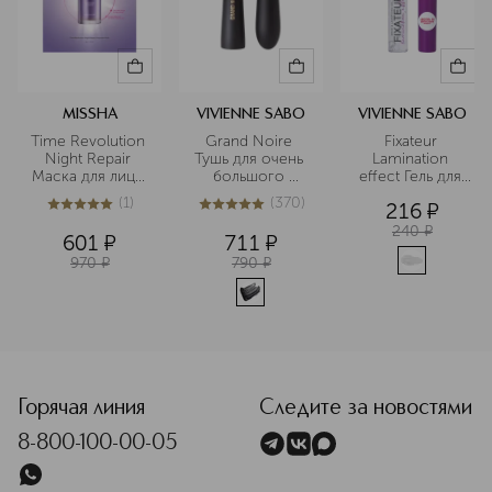
MISSHA
VIVIENNE SABO
VIVIENNE SABO
Time Revolution 
Grand Noire 
Fixateur 
Night Repair 
Тушь для очень 
Lamination 
Маска для лица 
большого 
effect Гель для 
с 
объема и 
бровей с 
(
1
)
(
370
)
216
¤
пролонгированным
удлинения
эффектом 
5
из
5
1
4.9
из
5
370
 анти-эйдж 
ламинирования
240
¤
601
¤
711
¤
эффектом
970
¤
790
¤
<p class="MsoNormal"><span style="font-size: 12.0pt; line
Горячая линия
Следите за новостями
8-800-100-00-05