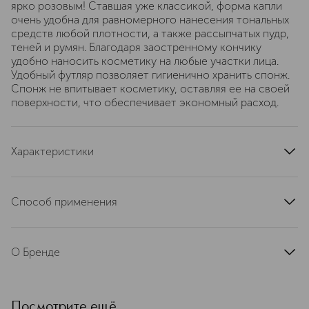
ярко розовым! Ставшая уже классикой, форма капли
очень удобна для равномерного нанесения тональных
средств любой плотности, а также рассыпчатых пудр,
теней и румян. Благодаря заостренному кончику
удобно наносить косметику на любые участки лица.
Удобный футляр позволяет гигиенично хранить спонж.
Спонж не впитывает косметику, оставляя ее на своей
поверхности, что обеспечивает экономный расход.
Характеристики
артикул
06-949
Способ применения
Перед использованием необходимо намочить спонж
водой и отжать. Он моментально увеличится в два раза
О Бренде
и на ваших глазах поменяет цвет! После использования
рекомендуется промыть спонж под проточной водой
SOLOMEYA –– английский бренд,
с мылом, аккуратно отжать и хранить в его
основанный в 1998 году.
индивидуальном футляре.
Современный ритм жизни с каждым
Посмотрите ещё