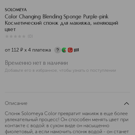
SOLOMEYA
Color Changing Blending Sponge Purple-pink
Косметический спонж для макияжа, меняющий
цвет
(
0
)
0
из
5
0
от
112
¤
х 4 платежа
Временно нет в наличии
Добавьте его в избранное, чтобы узнать о поступлении
Описание
Спонж Solomeya Color превратит макияж в еще более
увлекательный процесс! Он способен менять цвет при
контакте с водой: в сухом виде он насыщенно
фиолетовый, а если намочить спонж водой - он станет