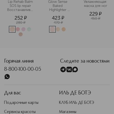
Lip Rehab Balm 
Glow Sense 
Увлажняющая 
SOS lip repair 
Baked 
маска для ног
Восстанавливающий
Highlighter 
229
¤
 бальзам для губ 
Хайлайтер для 
252
¤
423
¤
в ассортименте
лица 
450
¤
запеченный
280
¤
470
¤
Горячая линия
Следите за новостями
8-800-100-00-05
Для вас
ИЛЬ ДЕ БОТЭ
Подарочные карты
КЛУБ ИЛЬ ДЕ БОТЭ
Сервисы красоты
Магазины