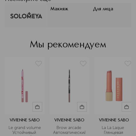
годом ускоряет шаг, предлагая
отличные средства для женщин,
Макияж
Для лица
которые всегда хотят оставаться
ухоженной, красивой и
естественной. Английский бренд
SOLOMEYA создан женщинами-
экспертами, основан на
Мы рекомендуем
современных тенденциях и
потребностях мировой бьюти-
индустории.
Подробнее
VIVIENNE SABO
VIVIENNE SABO
VIVIENNE SABO
Le grand volume 
Brow arcade 
La La Laque  
Устойчивый 
Автоматический
Глянцевая 