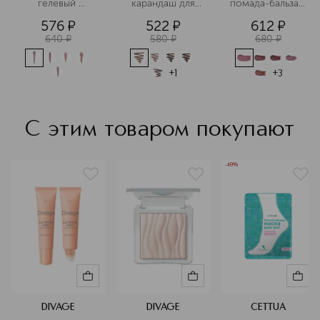
гелевый 
 карандаш для 
помада-бальзам 
карандаш для 
бровей
для губ 
576
¤
522
¤
612
¤
губ
640
¤
580
¤
680
¤
+
1
+
3
С этим товаром покупают
-49%
DIVAGE
DIVAGE
CETTUA