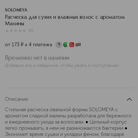
SOLOMEYA
Расческа для сухих и влажных волос с ароматом
Малины
(
0
)
0
из
5
0
от
173
¤
х 4 платежа
Временно нет в наличии
Добавьте его в избранное, чтобы узнать о поступлении
Описание
Стильная расческа овальной формы SOLOMEYA с
ароматом сладкой малины разработана для бережного
и ежедневного ухода за волосами. ● Цельный корпус
легко промывать, в нем не размножаются бактерии ●
Экономит время сушки и укладки феном, благодаря