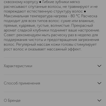
сквозному корпусу ● Гибкие зубчики мягко
расчесывают спутанные волосы, не травмируют и не
повреждают естественную структуру волос ●
Максимальная температура нагрева - 80 °C Расческа
подходит для всех типов волос: сухие или влажные,
прямые, кудрявые, густые, волнистые. Прекрасный
аромат сладкой клубники поднимет ваше настроение.
Совет: рекомендуем мыть расческу раз в неделю для
поддержания чистоты и предотвращения загрязнения
волос. Регулярный массаж кожи головы стимулирует
рост волос и оказывает массажный эффект.
Характеристики
артикул
14-2114
Способ применения
Используйте расческу во время ежедневного ухода,
стайлинга и легкого массажа кожи головы.
О Бренде