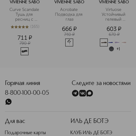
VIVIENNE SABO
VIVIENNE SABO
VIVIENNE SABO
Curve Scandale 
Acrobate 
Virtuose 
Тушь для 
Подводка для 
Устойчивый 
ресниц с 
глаз
гелевый 
эффектом 
карандаш-каял 
(
165
)
666
¤
603
¤
изгиба и 
для глаз
4.9
из
5
165
объема
740
¤
670
¤
711
¤
790
¤
+
1
Горячая линия
Следите за новостями
8-800-100-00-05
Для вас
ИЛЬ ДЕ БОТЭ
Подарочные карты
КЛУБ ИЛЬ ДЕ БОТЭ