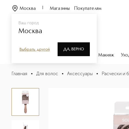
Москва
Магазины
Покупателям
Ваш город
Москва
ДА, ВЕРНО
Выбрать другой
Каталог
Бренды
Парфюмерия
Макияж
Ухо
Расческа массажная для волос с натуральной щетино
Главная
•
Для волос
•
Аксессуары
•
Расчески и 
Описание
Характеристики