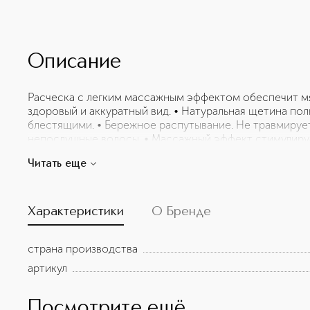
Описание
Расческа с легким массажным эффектом обеспечит м
здоровый и аккуратный вид. • Натуральная щетина пол
блестящими. • Бережное распутывание. Не травмируе
непослушные волосы. • Массажный эффект стимулируе
типа волос и чувствительной кожи головы. • Soft touc
Читать еще
смолы. • Трендовый и минималистичный бежевый цвет!
80 °C. Способ применения: предназначена для береж
головы.
Характеристики
О Бренде
страна производства
артикул
Посмотрите ещё