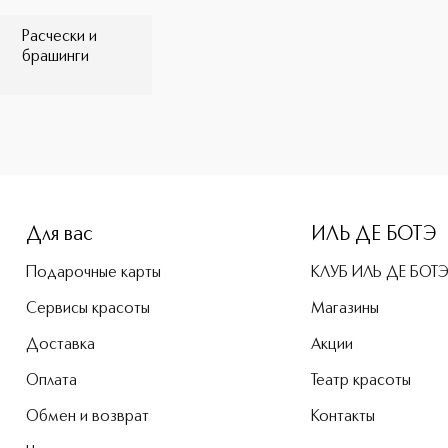
Расчески и
брашинги
e-height: 107%; color: #00b0f0;">Расческа массажная для в
Для вас
ИЛЬ ДЕ БОТЭ
Подарочные карты
КЛУБ ИЛЬ ДЕ БОТ
Сервисы красоты
Магазины
Доставка
Акции
Оплата
Театр красоты
Обмен и возврат
Контакты