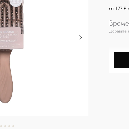
от
177
¤
Време
Добавьте 