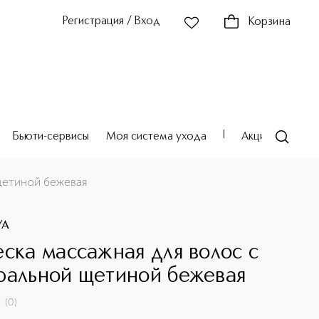
Регистрация / Вход
Корзина
Бьюти-сервисы
Моя система ухода
Акции
Театр
щетиной бежевая
YA
еска массажная для волос с
ральной щетиной бежевая
(
0
)