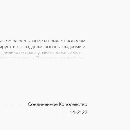
ягкое расчесывание и придаст волосам
ирует волосы, делая волосы гладкими и
т, деликатно распутывает даже самые
т рост волос. • Подходит для любого
h материал и зубчики из полимерной
 • Максимальная температура нагрева
ного расчесывания волос и для массажа
Соединенное Королевство
14-2122