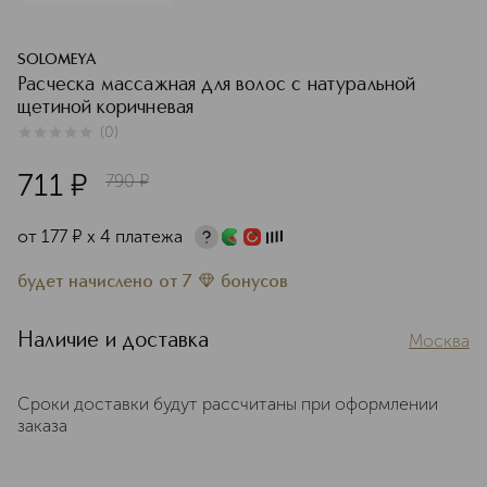
SOLOMEYA
Расческа массажная для волос с натуральной
щетиной коричневая
(
0
)
0
из
5
0
711
¤
790
¤
от
177
¤
х 4 платежа
будет начислено
от
7
бонусов
Наличие и доставка
Москва
Сроки доставки будут рассчитаны при оформлении
заказа