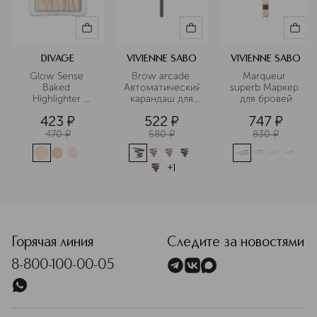
DIVAGE
VIVIENNE SABO
VIVIENNE SABO
Glow Sense 
Brow arcade 
Marqueur 
Baked 
Автоматический
superb Маркер 
Highlighter 
 карандаш для 
для бровей
Хайлайтер для 
бровей
423
¤
522
¤
747
¤
лица 
запеченный
470
¤
580
¤
830
¤
+
1
<p class="MsoNormal"><span style="font-size: 12.0pt; lin
Горячая линия
Следите за новостями
8-800-100-00-05