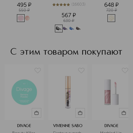
рассыпчатая 
эффектом
495
¤
648
¤
(
16603
)
для лица
5
из
5
16603
550
¤
720
¤
567
¤
630
¤
С этим товаром покупают
DIVAGE
VIVIENNE SABO
DIVAGE