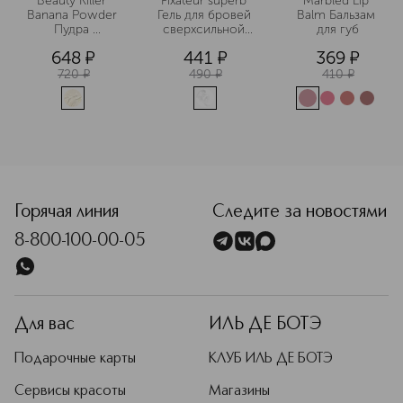
Beauty Killer 
Fixateur superb 
Marbled Lip 
Banana Powder 
Гель для бровей 
Balm Бальзам 
Пудра 
сверхсильной 
для губ
рассыпчатая 
фиксации
648
¤
441
¤
369
¤
для лица
720
¤
490
¤
410
¤
Горячая линия
Следите за новостями
8-800-100-00-05
Для вас
ИЛЬ ДЕ БОТЭ
Подарочные карты
КЛУБ ИЛЬ ДЕ БОТЭ
Сервисы красоты
Магазины