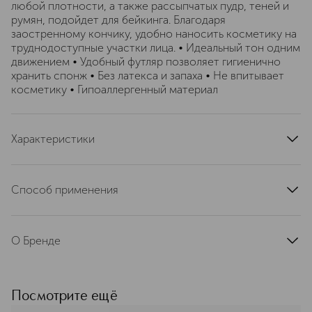
любой плотности, а также рассыпчатых пудр, теней и
румян, подойдет для бейкинга. Благодаря
заостренному кончику, удобно наносить косметику на
труднодоступные участки лица. • Идеальный тон одним
движением • Удобный футляр позволяет гигиенично
хранить спонж • Без латекса и запаха • Не впитывает
косметику • Гипоаллергенный материал
Характеристики
артикул
06-969
Способ применения
Перед использованием необходимо намочить спонж
водой и отжать. Он моментально увеличится в два раза
О Бренде
на ваших глазах! После использования рекомендуется
промыть спонж под проточной водой с мылом,
SOLOMEYA –– английский бренд,
аккуратно отжать и хранить в индивидуальном футляре.
основанный в 1998 году.
Современный ритм жизни с каждым
Посмотрите ещё
годом ускоряет шаг, предлагая