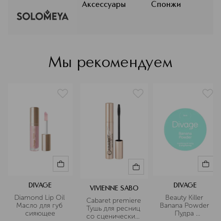
отличные средства для женщин,
Аксессуары
Спонжи
которые всегда хотят оставаться
ухоженной, красивой и
естественной. Английский бренд
SOLOMEYA создан женщинами-
экспертами, основан на
Мы рекомендуем
современных тенденциях и
потребностях мировой бьюти-
индустории.
Подробнее
DIVAGE
DIVAGE
VIVIENNE SABO
Diamond Lip Oil 
Beauty Killer 
Cabaret premiere 
Масло для губ 
Banana Powder 
Тушь для ресниц 
сияющее
Пудра 
со сценическим 