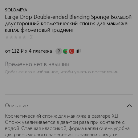
SOLOMEYA
Large Drop Double-ended Blending Sponge Большой
двусторонний косметический спонж для макияжа
капля, фиолетовый градиент
(
0
)
0
из
5
0
от
112
¤
х 4 платежа
Временно нет в наличии
Добавьте его в избранное, чтобы узнать о поступлении
Описание
Косметический спонж для макияжа в размере XL!
Спонж увеличивается в два-три раза при контакте с
водой. Ставшая классикой, форма капли очень удобна
для равномерного нанесения тональных средств