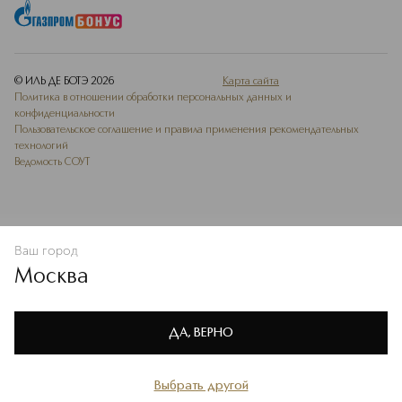
© ИЛЬ ДЕ БОТЭ
2026
Карта сайта
Политика в отношении обработки персональных данных и
конфиденциальности
Пользовательское соглашение и правила применения рекомендательных
технологий
Ведомость СОУТ
Ваш город
В КОРЗИНУ
КУПИТЬ СЕЙЧАС
Москва
Мы используем cookie-файлы и сервисы веб-аналитики. Они
необходимы для улучшения работы сайта. Подробнее –
OK
в
Политике конфиденциальности
ДА, ВЕРНО
Выбрать другой
Главная
Каталог
Избранное
Профиль
Корзина