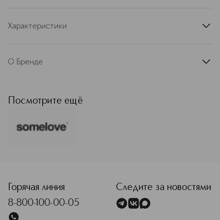
Характеристики
артикул
5.1.1.2.1-160Gift
О Бренде
Somelove — российский бренд
дерматокосметики, созданный
тремя энтузиастами в
Посмотрите ещё
сотрудничестве с химиками-
технологами и дерматологами.
Философия марки — разработка
гипоаллергенных формул с
доказанной эффективностью для
чувствительной, реактивной и
<p class="MsoNormal"><span style="font-size: 12.0pt; line
проблемной кожи. Бренд делает
акцент на биоразлагаемых составах,
отказе от агрессивных компонентов
Горячая линия
Следите за новостями
(SLS, парабены, отдушки) и этичном
8-800-100-00-05
производстве.
Подробнее