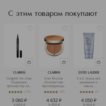
С этим товаром покупают
CLARINS
CLARINS
ESTEE LAUDER
Graphik Ink Liner 
Ever Bronze 
2 в 1: пенка для 
Подводка-
Компактная 
умывания и 
фломастер для 
бронзирующая 
маска 
глаз
пудра
очищающая
(
156
)
(
96
)
(
2
)
4.9
из
5
156
5
из
5
96
5
из
5
2
3 060
¤
4 632
¤
4 050
¤
3 600
¤
5 450
¤
5 400
¤