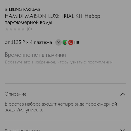
STERLING PARFUMS
HAMIDI MAISON LUXE TRIAL KIT Набор
парфюмерной воды
(
0
)
0
из
5
0
от
1123
¤
х 4 платежа
Временно нет в наличии
Добавьте его в избранное, чтобы узнать о поступлении
Описание
В состав набора входит четыре вида парфюмерной
воды 7мл унисекс.
Характеристики