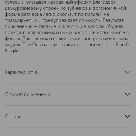
головы и оказывая массажный эффект. Благодаря
двухуровневому строению зубчиков и эргономичной
форме расческа легко скользит по прядям, не
травмирует их и предупреждает ломкость. Результат
применения — гладкие и блестящие волосы. Модель
подходит для влажных и сухих волос. Не используйте с
феном. Для прямых и волнистых волос рекомендована
модель The Original, для тонких и ослабленных — Fine &
Fragile.
Характеристики
область применения
веки, волосы
цвет
коралловый
Способ применения
количество в упаковке, шт.
1
Для ежедневного использования. Не используйте с
тип продукта
расчески и щеточки
феном.
длина, см
Состав
5.8
ширина, см
7.5
прочная пластмасса (полимеры)
высота, см
12.5