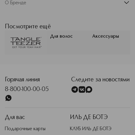
О Бренде
артикул
2392TT
Tangle Teezer — популярный бренд
расчесок, созданный в 2007 году
британским стилистом по волосам
Посмотрите ещё
Шоном Палфри. Уникальность,
гордость и секрет расчесок Tangle
Для волос
Аксессуары
Teezer — в необычном дизайне и
запатентованных двухуровневых
зубчиках, которые бережно
распутывают волосы, придают им
гладкость, а также оказывают
массажный эффект.
Горячая линия
Следите за новостями
Подробнее
8-800-100-00-05
Для вас
ИЛЬ ДЕ БОТЭ
Подарочные карты
КЛУБ ИЛЬ ДЕ БОТЭ