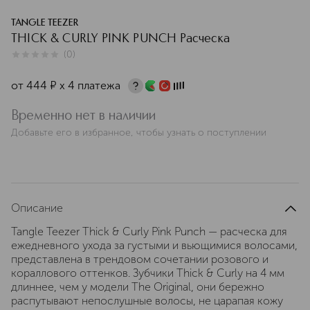
TANGLE TEEZER
THICK & CURLY PINK PUNCH Расческа
(
0
)
0
из
5
0
от
444
¤
х 4 платежа
Временно нет в наличии
Добавьте его в избранное, чтобы узнать о поступлении
Описание
Tangle Teezer Thick & Curly Pink Punch — расческа для
ежедневного ухода за густыми и вьющимися волосами,
представлена в трендовом сочетании розового и
кораллового оттенков. Зубчики Thick & Curly на 4 мм
длиннее, чем у модели The Original, они бережно
распутывают непослушные волосы, не царапая кожу