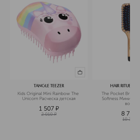
TANGLE TEEZER
HAIR RITUEL BY
Kids Original Mini Rainbow The 
The Pocket Brush R
Unicorn Расческа детская
Softness Мини-рас
волос
1 507
¤
8 797
2 010
¤
10 350