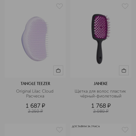
TANGLE TEEZER
JANEKE
Original Lilac Cloud 
Щетка для волос пластик 
Расческа
чёрный-фиолетовый
1 687
¤
1 768
¤
2 250
¤
2 080
¤
ДОСТАВИМ ЗА 3 ЧАСА