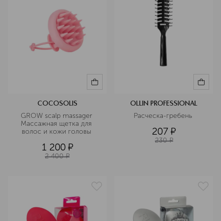
COCOSOLIS
OLLIN PROFESSIONAL
GROW scalp massager 
Расческа-гребень 
Массажная щетка для 
207
¤
волос и кожи головы 
230
¤
1 200
¤
2 400
¤