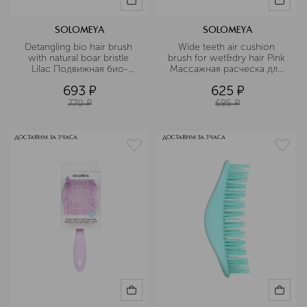
SOLOMEYA
SOLOMEYA
Detangling bio hair brush 
Wide teeth air cushion 
with natural boar bristle 
brush for wet&dry hair Pink 
Lilac Подвижная био-
Массажная расческа для 
расческа для волос c 
сухих и влажных волос с 
693
¤
625
¤
натуральной щетиной 
широкими зубьями 
сиреневая
розовая
770
¤
695
¤
ДОСТАВИМ ЗА 3 ЧАСА
ДОСТАВИМ ЗА 3 ЧАСА