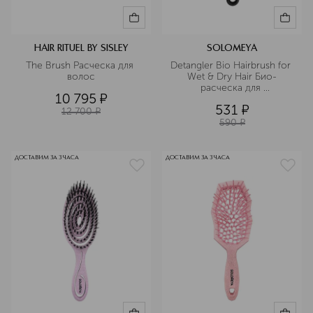
HAIR RITUEL BY SISLEY
SOLOMEYA
The Brush Расческа для 
Detangler Bio Hairbrush for 
волос
Wet & Dry Hair Био-
расческа для 
10 795
¤
распутывания сухих и 
531
¤
влажных волос из 
12 700
¤
натурального кофе
590
¤
ДОСТАВИМ ЗА 3 ЧАСА
ДОСТАВИМ ЗА 3 ЧАСА