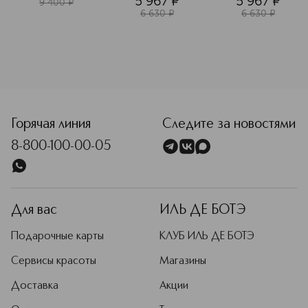
5 967
¤
5 967
¤
9 400
¤
6 630
¤
6 630
¤
<p class="MsoNormal"><span style="font-size: 12.0pt; line
Горячая линия
Следите за новостями
8-800-100-00-05
Для вас
ИЛЬ ДЕ БОТЭ
Подарочные карты
КЛУБ ИЛЬ ДЕ БОТЭ
Сервисы красоты
Магазины
Доставка
Акции