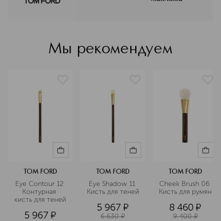
сексуальные оттенки продуктов для
макияжа лица, глаз и губ.
Восхитительный спектр насыщенных
оттенков, от чувственных
нейтральных до соблазнительно
Мы рекомендуем
смелых, дает возможность любой
женщине подчеркнуть свою
естественную красоту и выразить
неповторимую индивидуальность.
Подробнее
TOM FORD
TOM FORD
TOM FORD
Eye Contour 12 
Eye Shadow 11 
Cheek Brush 06 
Контурная 
Кисть для теней
Кисть для румян
кисть для теней
5 967
¤
8 460
¤
5 967
¤
6 630
¤
9 400
¤