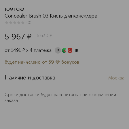
TOM FORD
Concealer Brush 03 Кисть для консилера
(
0
)
0
из
5
0
5 967
¤
6 630
¤
от
1491
¤
х 4 платежа
будет начислено
от
59
бонусов
Наличие и доставка
Москва
Сроки доставки будут рассчитаны при оформлении
заказа