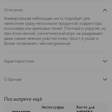
Описание
Универсальная небольшая кисть подойдет для
нанесения сразу нескольких продуктов: корректора,
консилера или кремовых теней. Плотный и упругий, но
при этом мягкий, синтетический ворс не раздражает
даже самые нежные участки кожи, прост в уходе и
более гигиеничен, чем натуральный.
Характеристики
область применения
лицо
тип продукта
кисть
О Бренде
артикул
T6C5010000
Каждый аромат TOM FORD (Том
Форд) — уникальное воплощение
современной роскоши. В коллекции
Посмотрите ещё
макияжа TOM FORD BEAUTY
COSMETICS представлены сочные
Аксессуары
Кисти для
макияжа