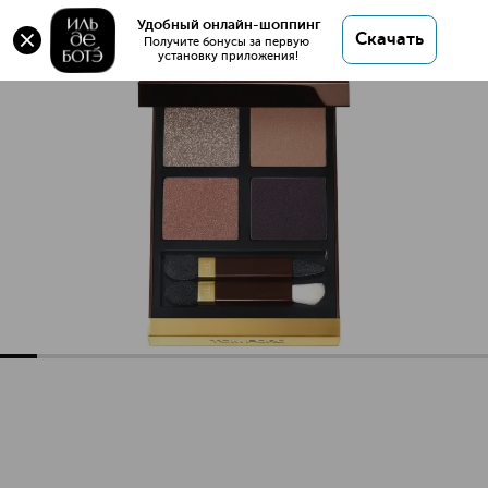
Оригинал 💯 Eye Color Quad Четырехцветные
Удобный онлайн-шоппинг
Скачать
тени купить в интернет магазине ИЛЬ ДЕ БОТЭ с
Получите бонусы за первую 
установку приложения!
доставкой.
Eye Color Quad Четырехцветные тени
Описание
Характеристики