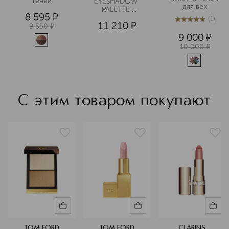
теней
EYESHADOW 
для век
PALETTE 
8 595
¤
Палетка теней
(
1
)
11 210
¤
5
из
5
1
9 550
¤
9 000
¤
10 000
¤
С этим товаром покупают
TOM FORD
TOM FORD
CLARINS