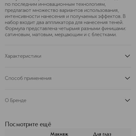
по последним инновационным технологиям,
предлагают множество вариантов использования,
интенсивности нанесения и получаемых эффектов. В
набор входит два аппликатора для нанесения теней.
Формула представлена четырьмя разными финишами:
сатиновым, матовым, мерцающим и с блестками.
Характеристики
артикул
T0T9200000
Способ применения
Наносить с помощью аппликатора.
О Бренде
Каждый аромат TOM FORD (Том
Форд) — уникальное воплощение
современной роскоши. В коллекции
Посмотрите ещё
макияжа TOM FORD BEAUTY
COSMETICS представлены сочные
Макияж
Для глаз