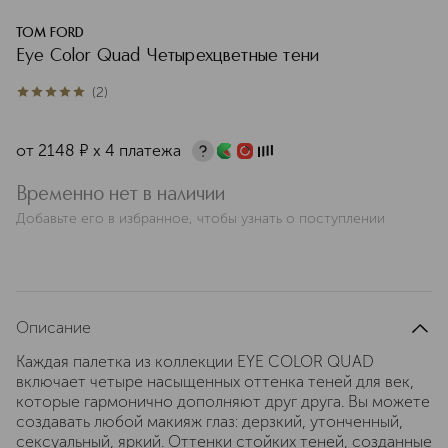
TOM FORD
Eye Color Quad Четырехцветные тени
(
2
)
5
из
5
2
от
2148
¤
х 4 платежа
Временно нет в наличии
Добавьте его в избранное, чтобы узнать о поступлении
Описание
Каждая палетка из коллекции EYE COLOR QUAD
включает четыре насыщенных оттенка теней для век,
которые гармонично дополняют друг друга. Вы можете
создавать любой макияж глаз: дерзкий, утонченный,
сексуальный, яркий. Оттенки стойких теней, созданные