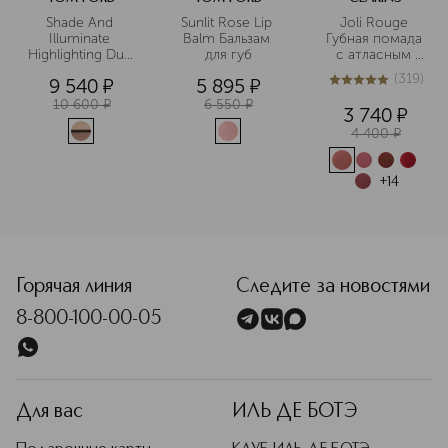
Shade And 
Sunlit Rose Lip 
Joli Rouge 
Illuminate 
Balm Бальзам 
Губная помада 
Highlighting Duo 
для губ
с атласным 
Nudelight 
эффектом
(
319
)
9 540
¤
5 895
¤
Пудра-
4.9
из
5
319
хайлайтер
10 600
¤
6 550
¤
3 740
¤
4 400
¤
+
14
<p class="MsoNormal"><span style="font-size: 12.0pt; line
Горячая линия
Следите за новостями
8-800-100-00-05
Для вас
ИЛЬ ДЕ БОТЭ