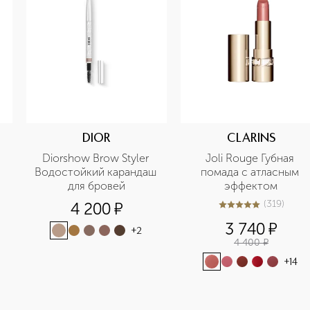
DIOR
CLARINS
Diorshow Brow Styler 
Joli Rouge Губная 
Водостойкий карандаш 
помада с атласным 
для бровей
эффектом
(
319
)
4 200
¤
4.9
из
5
319
3 740
¤
+
2
4 400
¤
+
14