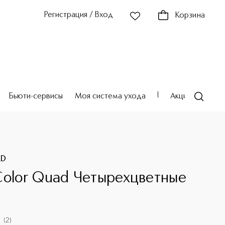
Регистрация / Вход
Корзина
Бьюти-сервисы
Моя система ухода
Акции
Театр
RD
Color Quad Четырехцветные
(
2
)