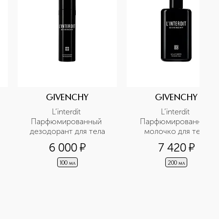
GIVENCHY
GIVENCHY
L’interdit 
L’interdit 
Парфюмированный 
Парфюмированное 
дезодорант для тела
молочко для тела
6 000
¤
7 420
¤
100 мл
200 мл