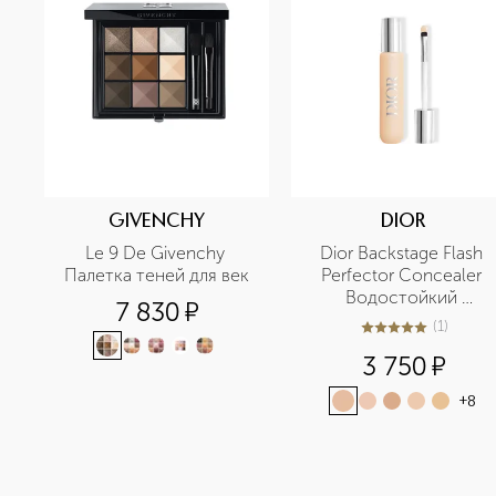
GIVENCHY
DIOR
Le 9 De Givenchy 
Dior Backstage Flash 
Палетка теней для век
Perfector Concealer 
Водостойкий 
7 830
¤
корректор для лица и 
(
1
)
5
из
5
1
тела
3 750
¤
+
8