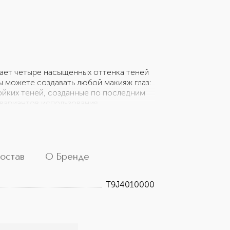
ает четыре насыщенных оттенка теней
ы можете создавать любой макияж глаз:
тойких теней, созданные по последним
вариантов использования,
абор входит два аппликатора для
зными финишами: сатиновым, матовым,
ящуюся на солнце гамму золотистых
остав
О Бренде
T9J4010000