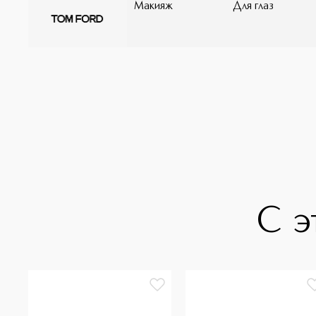
Макияж
Для глаз
С э