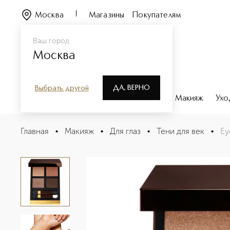
Москва
Магазины
Покупателям
Ваш город
Москва
ДА, ВЕРНО
Выбрать другой
Каталог
Бренды
Парфюмерия
Макияж
Ухо
Eye Color Quad Четырехцветные тени
Главная
•
Макияж
•
Для глаз
•
Тени для век
•
Ey
Описание
Характеристики