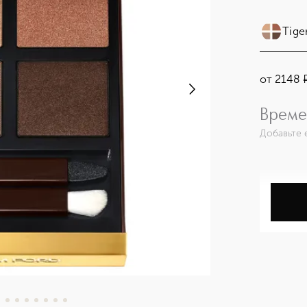
Tige
от
2148
Време
Добавьте 