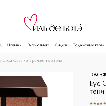
д
Новинки
Эксклюзивно
Скидки
Подарочные карты
e Color Quad Четырехцветные тени
TOM FO
Eye 
тени
5
из
5
2