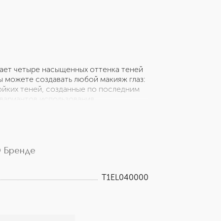
ает четыре насыщенных оттенка теней
ы можете создавать любой макияж глаз:
тойких теней, созданные по последним
вариантов использования,
абор входит два аппликатора для
ользованием уникальной технологии с
 цвет остается ярким и насыщенным,
им способом для создания глянцевого
ого дерзкого образа.
 Бренде
T1EL040000