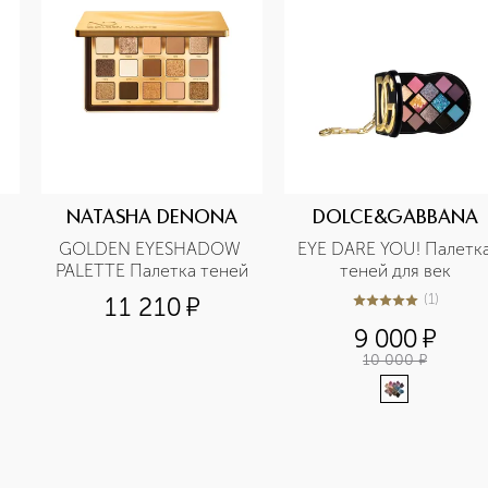
NATASHA DENONA
DOLCE&GABBANA
GOLDEN EYESHADOW 
EYE DARE YOU! Палетка
PALETTE Палетка теней
теней для век
(
1
)
11 210
¤
5
из
5
1
9 000
¤
10 000
¤