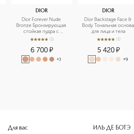
DIOR
DIOR
Dior Forever Nude 
Dior Backstage Face & 
Bronze Бронзирующая 
Body Тональная основа 
стойкая пудра с 
для лица и тела
эффектом загара 
(
1
)
(
1
)
5
из
5
1
5
из
5
1
6 700
¤
5 420
¤
+
3
+
9
-height: 107%; color: #00b0f0;">Eye Color Quad Четырехцве
Для вас
ИЛЬ ДЕ БОТЭ