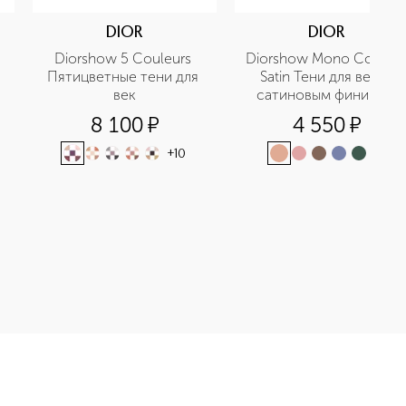
DIOR
DIOR
Diorshow 5 Couleurs 
Diorshow Mono Couleur 
Пятицветные тени для 
Satin Тени для век с 
век
сатиновым финишем
8 100
¤
4 550
¤
+
10
+
1
тные тени приобретайте в нашем интернет-магазине. Действу