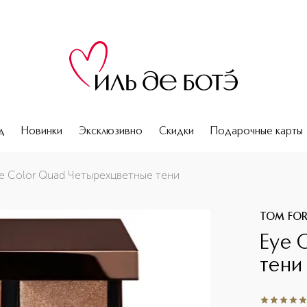
д
Новинки
Эксклюзивно
Скидки
Подарочные карты
e Color Quad Четырехцветные тени
TOM FO
Eye 
тени
5
из
5
2