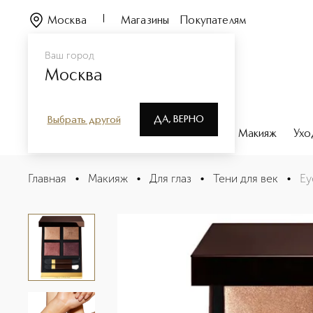
Москва
Магазины
Покупателям
Ваш город
Москва
ДА, ВЕРНО
Выбрать другой
Каталог
Бренды
Парфюмерия
Макияж
Ухо
Eye Color Quad Четырехцветные тени
Главная
•
Макияж
•
Для глаз
•
Тени для век
•
Ey
Описание
Характеристики