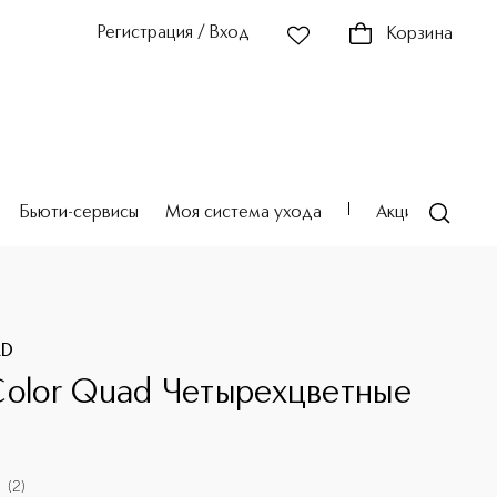
Регистрация / Вход
Корзина
Бьюти-сервисы
Моя система ухода
Акции
Театр
RD
Color Quad Четырехцветные
(
2
)