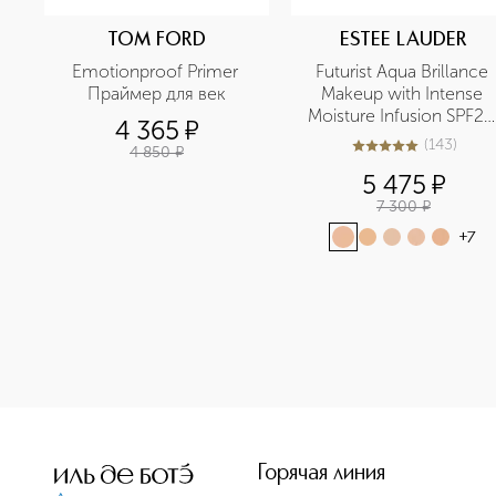
TOM FORD
ESTEE LAUDER
Emotionproof Primer 
Futurist Aqua Brillance 
Праймер для век
Makeup with Intense 
Moisture Infusion SPF20 
4 365
¤
Тональный крем, 
(
143
)
4 850
¤
5
из
5
143
придающий сияние 
5 475
¤
SPF20
7 300
¤
+
7
<p class="MsoNormal"><span style="font-size: 12.0pt; line
Горячая линия