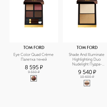
TOM FORD
TOM FORD
Eye Color Quad Crème 
Shade And Illuminate 
Палетка теней
Highlighting Duo 
Nudelight Пудра-
8 595
¤
хайлайтер
9 540
¤
9 550
¤
10 600
¤