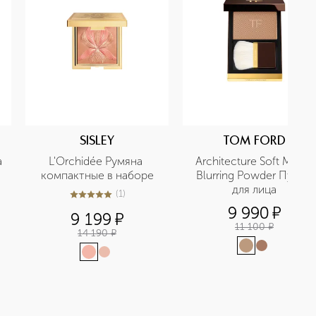
SISLEY
TOM FORD
 
L'Orchidée Румяна 
Architecture Soft Matte 
компактные в наборе
Blurring Powder Пудра 
для лица
(
1
)
5
из
5
1
9 990
¤
9 199
¤
11 100
¤
14 190
¤