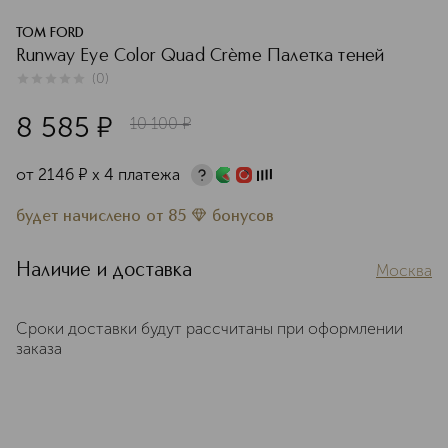
TOM FORD
Runway Eye Color Quad Crème Палетка теней
(
0
)
0
из
5
0
8 585
¤
10 100
¤
от
2146
¤
х 4 платежа
будет начислено
от
85
бонусов
Наличие и доставка
Москва
Сроки доставки будут рассчитаны при оформлении
заказа