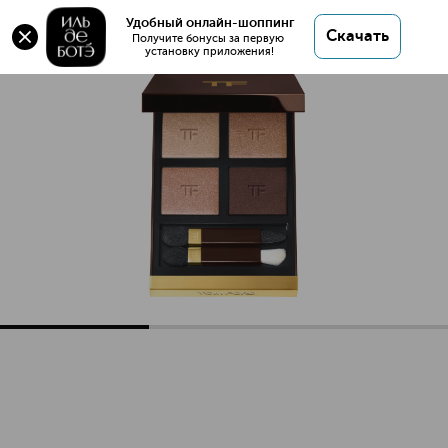
Eye Color Quad Crème Палетка теней
Удобный онлайн-шоппинг
Скачать
Получите бонусы за первую 
установку приложения!
Eye Color Quad Crème Палетка теней