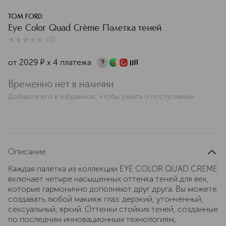
TOM FORD
Eye Color Quad Crème Палетка теней
(
0
)
0
из
5
0
от
2029
¤
х 4 платежа
Временно нет в наличии
Добавьте его в избранное, чтобы узнать о поступлении
Описание
Каждая палетка из коллекции EYE COLOR QUAD CREME
включает четыре насыщенных оттенка теней для век,
которые гармонично дополняют друг друга. Вы можете
создавать любой макияж глаз: дерзкий, утонченный,
сексуальный, яркий. Оттенки стойких теней, созданные
по последним инновационным технологиям,