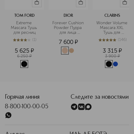
TOM FORD
DIOR
CLARINS
Extreme 
Forever Cushion 
Wonder Volume 
Mascara Тушь 
Powder Пудра 
Mascara XXL 
для ресниц
для лица 
Тушь для 
рассыпчатая
максимального 
(
1
)
(
146
)
7 600
¤
объема ресниц
4
из
5
1
4.9
из
5
146
5 625
¤
3 315
¤
6 250
¤
3 900
¤
Горячая линия
Следите за новостями
8-800-100-00-05