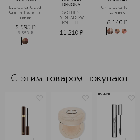
DENONA
Eye Color Quad 
Ombres G Тени 
Crème Палетка 
для век
GOLDEN 
теней
EYESHADOW 
8 140
¤
PALETTE 
8 595
¤
Палетка теней
11 210
¤
9 550
¤
С этим товаром покупают
БЕСТСЕЛЛЕР