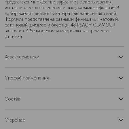
предлагают множество вариантов использования,
интенсивности нанесения и получаемых эффектов. В
набор входит два аппликатора для нанесения теней.
Формула представлена разными финишами: матовый,
сатиновый шиммер и блестки. 48 PEACH GLAMOUR
включает 4 безупречно универсальных кремовых
оттенка.
Характеристики
тип кожи
для всех типов
область применения
глаза
Способ применения
тип продукта
тени
Наносить с помощью аппликатора.
артикул
T07U020000
Состав
Dimethicone; Synthetic Fluorphlogopite; Silica;
Trimethylsiloxysilicate; Dimethicone/Vinyl Dimethicone
О Бренде
Crosspolymer; Lauroyl Lysine; Tocopherol; Bis-Diglyceryl
Polyacyladipate-2; Ethylhexylglycerin; Octyldodecyl