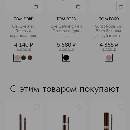
TOM FORD
TOM FORD
TOM FORD
Gel Eyeliner 
Eye Defining Pen 
Sunlit Rose Lip 
Гелевый 
Подводка для 
Balm Бальзам 
карандаш для 
глаз
для губ в мини-
глаз
формате
4 140
¤
5 580
¤
4 365
¤
4 600
¤
6 200
¤
4 850
¤
С этим товаром покупают