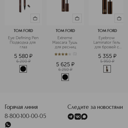
TOM FORD
TOM FORD
TOM FORD
Eye Defining Pen 
Extreme 
Eyebrow 
Подводка для 
Mascara Тушь 
Laminator Гель 
глаз
для ресниц
для бровей с 
эффектом 
(
1
)
5 580
¤
5 355
¤
ламинирования
4
из
5
1
6 200
¤
5 950
¤
5 625
¤
6 250
¤
<p class="MsoNormal"><span style="font-size: 12.0pt; line
Горячая линия
Следите за новостями
8-800-100-00-05