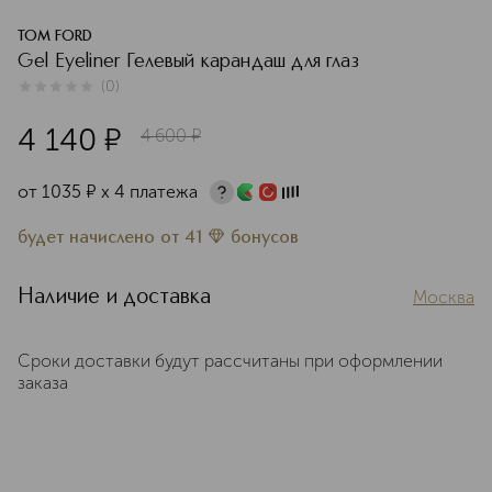
TOM FORD
Gel Eyeliner Гелевый карандаш для глаз
(
0
)
0
из
5
0
4 140
¤
4 600
¤
от
1035
¤
х 4 платежа
будет начислено
от
41
бонусов
Наличие и доставка
Москва
Сроки доставки будут рассчитаны при оформлении
заказа