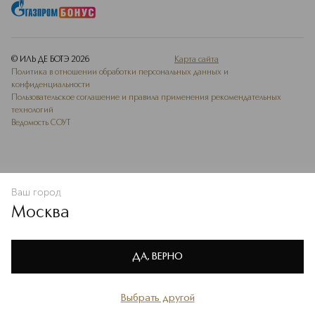
© ИЛЬ ДЕ БОТЭ
2026
Карта сайта
Политика в отношении обработки персональных данных и
конфиденциальности
Пользовательское соглашение и правила применения рекомендательных
технологий
Ведомость СОУТ
Ваш город
В КОРЗИНУ
КУПИТЬ СЕЙЧАС
Москва
Мы используем cookie-файлы и сервисы веб-аналитики. Они
необходимы для улучшения работы сайта. Подробнее –
OK
в
Политике конфиденциальности
ДА, ВЕРНО
Выбрать другой
Главная
Каталог
Избранное
Профиль
Корзина