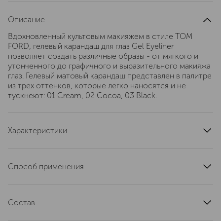
Описание
Вдохновленный культовым макияжем в стиле TOM
FORD, гелевый карандаш для глаз Gel Eyeliner
позволяет создать различные образы - от мягкого и
утонченного до графичного и выразительного макияжа
глаз. Гелевый матовый карандаш представлен в палитре
из трех оттенков, которые легко наносятся и не
тускнеют: 01 Cream, 02 Cocoa, 03 Black.
Характеристики
тип кожи
для всех типов
область применения
глаза
Способ применения
тип продукта
карандаш, подводка
Наносите на веко или на слизистую глаза. Дополните и
цвет
черный
растушуйте карандаш подходящим оттенком теней с
артикул
Состав
T08I030000
помощью Smokey Eye Brush 14.
INGREDIENTS: HYDROGENATED POLYISOBUTENE []