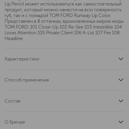
Lip Pencil может использоваться как самостоятельный
продукт, который можно нанести на всю поверхность
губ, так и с помадой TOM FORD Runway Lip Color.
Представлен в 8 оттенках, вдохновленных миром моды
TOM FORD: 101 Close-Up 102 Re-See 103 Irresistible 104
Loves Attention 105 Private Client 106 A-List 107 Fire 108
Headline
Характеристики
цвет
розовый
артикул
TEY6020000
Способ применения
Наносите карандаш по контуру губ.
Состав
INGREDIENTS: DIMETHICONE []
TRIMETHYLSILOXYSILICATE [] SYNTHETIC WAX []
О Бренде
PHENYLPROPYLDIMETHYLSILOXYSILICATE []
POLYETHYLENE [] DIISOSTEARYL FUMARATE [] GLYCERYL