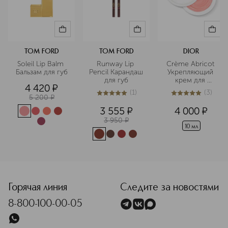
TOM FORD
TOM FORD
DIOR
Soleil Lip Balm 
Runway Lip 
Crème Abricot 
Бальзам для губ
Pencil Карандаш 
Укрепляющий 
для губ
крем для 
4 420
¤
ногтей
(
1
)
(
3
)
5 200
¤
5
из
5
1
5
из
5
3
3 555
¤
4 000
¤
3 950
¤
10 мл
<p class="MsoNormal"><span style="font-size: 12.0pt; line
Горячая линия
Следите за новостями
8-800-100-00-05