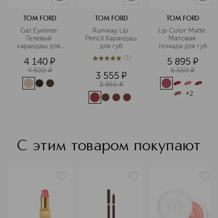
TOM FORD
TOM FORD
TOM FORD
Gel Eyeliner 
Runway Lip 
Lip Color Matte 
Гелевый 
Pencil Карандаш 
Матовая 
карандаш для 
для губ
помада для губ
глаз
(
1
)
4 140
¤
5 895
¤
5
из
5
1
4 600
¤
6 550
¤
3 555
¤
3 950
¤
+
2
С этим товаром покупают