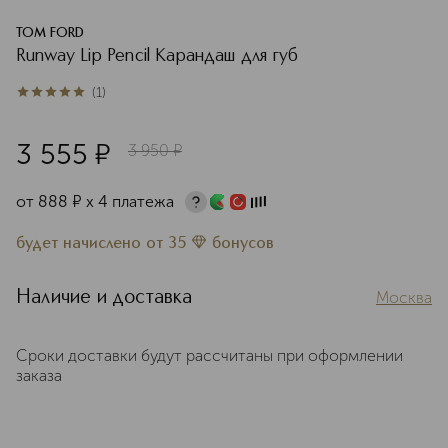
TOM FORD
Runway Lip Pencil Карандаш для губ
(
1
)
5
из
5
1
3 555
¤
3 950
¤
от
888
¤
х 4 платежа
будет начислено
от
35
бонусов
Наличие и доставка
Москва
Сроки доставки будут рассчитаны при оформлении
заказа