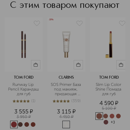
С этим товаром покупают
-30%
TOM FORD
CLARINS
TOM FORD
Runway Lip 
SOS Primer База 
Slim Lip Color 
Pencil Карандаш 
под макияж, 
Shine Помада 
для губ
придающая 
для губ
сияние коже
(
1
)
(
359
)
4 590
¤
5
из
5
1
5
из
5
359
5 100
¤
3 555
¤
3 115
¤
3 950
¤
4 450
¤
+
3