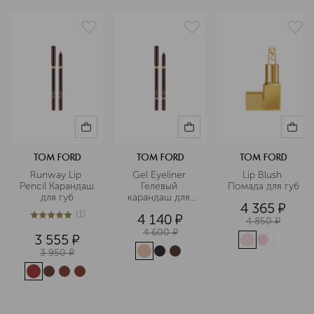
неповторимую индивидуальность.
Подробнее
TOM FORD
TOM FORD
TOM FORD
Runway Lip 
Gel Eyeliner 
Lip Blush 
Pencil Карандаш 
Гелевый 
Помада для губ
для губ
карандаш для 
4 365
¤
глаз
(
1
)
4 140
¤
5
из
5
1
4 850
¤
4 600
¤
3 555
¤
3 950
¤