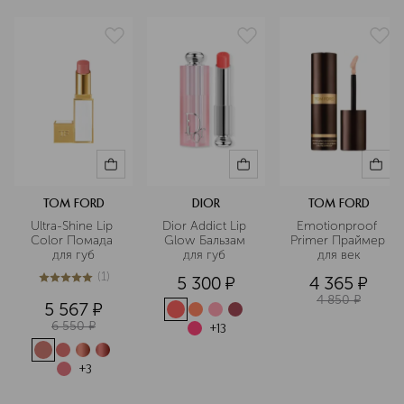
женщине подчеркнуть свою
Red 28 Lake (Ci 45410); Red 30 Lake (Ci 73360); Red 33
естественную красоту и выразить
Lake (Ci 17200); Yellow 5 Lake (Ci 19140); Yellow 6 Lake (Ci
неповторимую индивидуальность.
15985)]
_x000D_
Подробнее
TOM FORD
DIOR
TOM FORD
Ultra-Shine Lip 
Dior Addict Lip 
Emotionproof 
Color Помада 
Glow Бальзам 
Primer Праймер 
для губ
для губ 
для век
(
1
)
5 300
¤
4 365
¤
5
из
5
1
4 850
¤
5 567
¤
6 550
¤
+
13
+
3