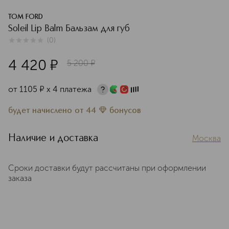
TOM FORD
Soleil Lip Balm Бальзам для губ
(
0
)
0
из
5
0
4 420
¤
5 200
¤
от
1105
¤
х 4 платежа
будет начислено
от
44
бонусов
Наличие и доставка
Москва
Сроки доставки будут рассчитаны при оформлении
заказа