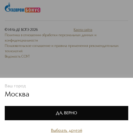
© ИЛЬ ДЕ БОТЭ
2026
Карта сайта
Политика в отношении обработки персональных данных и
конфиденциальности
Пользовательское соглашение и правила применения рекомендательных
технологий
Ведомость СОУТ
Ваш город
В КОРЗИНУ
КУПИТЬ СЕЙЧАС
Москва
Мы используем cookie-файлы и сервисы веб-аналитики. Они
необходимы для улучшения работы сайта. Подробнее –
OK
в
Политике конфиденциальности
ДА, ВЕРНО
Выбрать другой