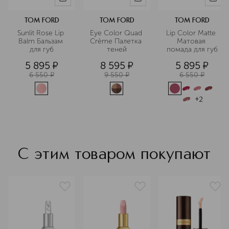
TOM FORD
TOM FORD
TOM FORD
Sunlit Rose Lip 
Eye Color Quad 
Lip Color Matte 
Balm Бальзам 
Crème Палетка 
Матовая 
для губ
теней
помада для губ
5 895
¤
8 595
¤
5 895
¤
6 550
¤
9 550
¤
6 550
¤
+
2
С этим товаром покупают