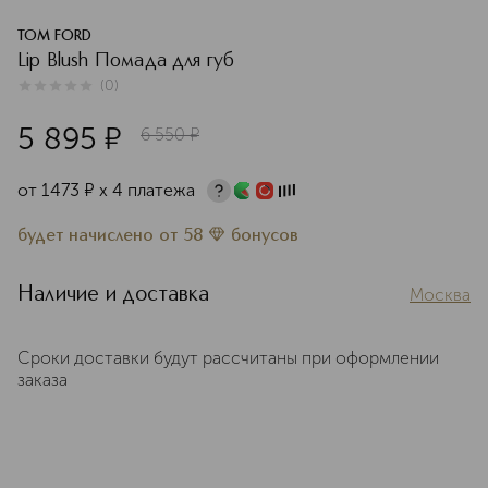
TOM FORD
Lip Blush Помада для губ
(
0
)
0
из
5
0
5 895
¤
6 550
¤
от
1473
¤
х 4 платежа
будет начислено
от
58
бонусов
Наличие и доставка
Москва
Сроки доставки будут рассчитаны при оформлении
заказа