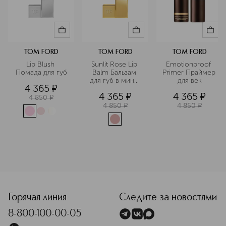
TOM FORD
TOM FORD
TOM FORD
Lip Blush 
Sunlit Rose Lip 
Emotionproof 
Помада для губ
Balm Бальзам 
Primer Праймер 
для губ в мини-
для век
4 365
¤
формате
4 365
¤
4 365
¤
4 850
¤
4 850
¤
4 850
¤
<p class="MsoNormal"><span style="font-size: 12.0pt; line
Горячая линия
Следите за новостями
8-800-100-00-05