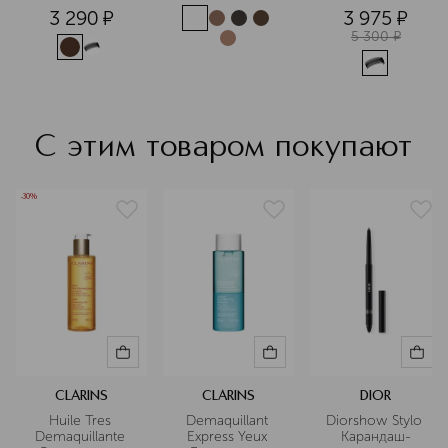
придающая 
ресниц
3 290
¤
3 975
¤
объем
5 300
¤
С этим товаром покупают
-30%
CLARINS
CLARINS
DIOR
Huile Tres 
Demaquillant 
Diorshow Stylo 
Demaquillante 
Express Yeux 
Карандаш-