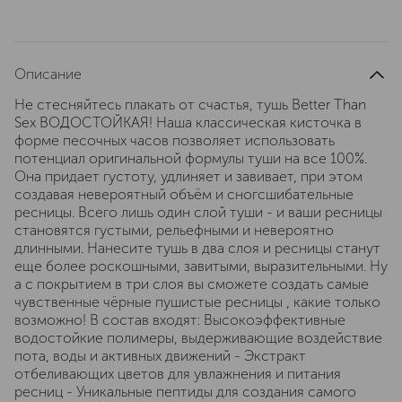
Описание
Не стесняйтесь плакать от счастья, тушь Better Than
Sex ВОДОСТОЙКАЯ! Наша классическая кисточка в
форме песочных часов позволяет использовать
потенциал оригинальной формулы туши на все 100%.
Она придает густоту, удлиняет и завивает, при этом
создавая невероятный объём и сногсшибательные
ресницы. Всего лишь один слой туши - и ваши ресницы
становятся густыми, рельефными и невероятно
длинными. Нанесите тушь в два слоя и ресницы станут
еще более роскошными, завитыми, выразительными. Ну
а с покрытием в три слоя вы сможете создать самые
чувственные чёрные пушистые ресницы , какие только
возможно! В состав входят: Высокоэффективные
водостойкие полимеры, выдерживающие воздействие
пота, воды и активных движений - Экстракт
отбеливающих цветов для увлажнения и питания
ресниц - Уникальные пептиды для создания самого