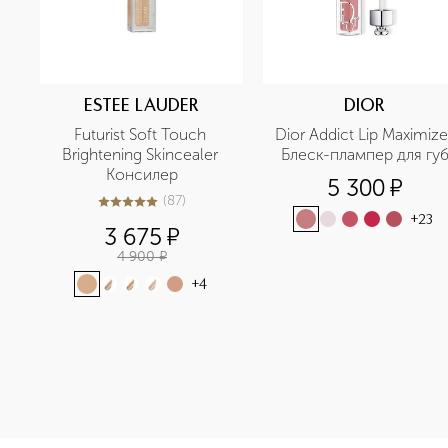
ESTEE LAUDER
DIOR
Futurist Soft Touch 
Dior Addict Lip Maximizer
Brightening Skincealer 
Блеск-плампер для гу
Консилер
5 300
¤
(
87
)
5
из
5
87
+
23
3 675
¤
4 900
¤
+
4
<p class="MsoNormal"><span style="font-size: 12.0pt; li