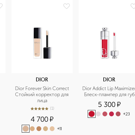
DIOR
DIOR
Dior Forever Skin Correct 
Dior Addict Lip Maximizer
Стойкий корректор для 
Блеск-плампер для губ
лица
5 300
¤
(
1
)
5
из
5
1
+
23
4 700
¤
+
11