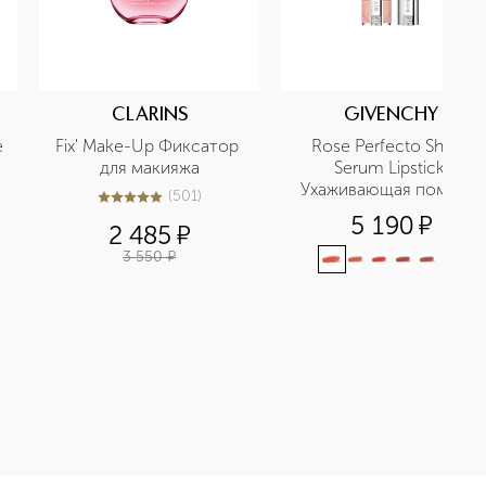
CLARINS
GIVENCHY
 
Fix' Make-Up Фиксатор 
Rose Perfecto Shine 
для макияжа
Serum Lipstick 
Ухаживающая помада-
(
501
)
5
из
5
501
сыворотка для сияния 
5 190
¤
2 485
¤
губ  
3 550
¤
+
4
VERAGE MULTI-USE CONCEALER Консилер с высокой степенью 