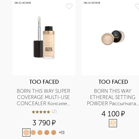
ЭКСКЛЮЗИВ
ЭКСКЛЮЗИВ
TOO FACED
TOO FACED
BORN THIS WAY SUPER 
BORN THIS WAY 
COVERAGE MULTI-USE 
ETHEREAL SETTING 
CONCEALER Консилер 
POWDER Рассыпчатая 
с высокой степенью 
фиксирующая пудра 
(
2
)
4 100
¤
5
из
5
2
покрытия
для лица
3 790
¤
+
13