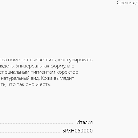
Сроки до
ера поможет высветлить, контурировать
лядеть. Универсальная формула с
я специальным пигментам коректор
натуральный вид. Кожа выглядит
, что так оно и есть.
Италия
3PXH050000