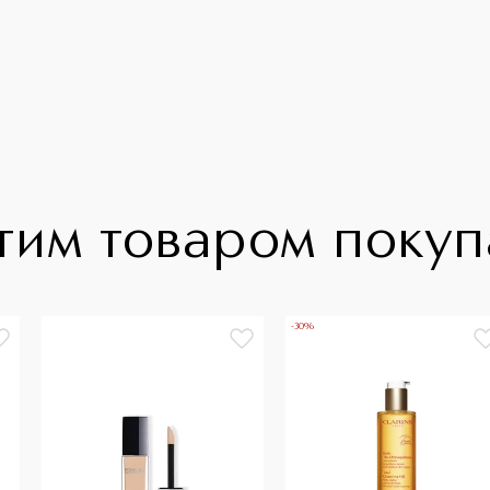
тим товаром поку
-30%