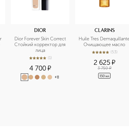
DIOR
CLARINS
 
Dior Forever Skin Correct 
Huile Tres Demaquillante
б
Стойкий корректор для 
Очищающее масло
лица
(
53
)
5
из
5
53
(
1
)
5
из
5
1
2 625
¤
4 700
¤
3 750
¤
150 мл
+
11
ne-height: 107%; color: #00b0f0;">BORN THIS WAY SUPER CO