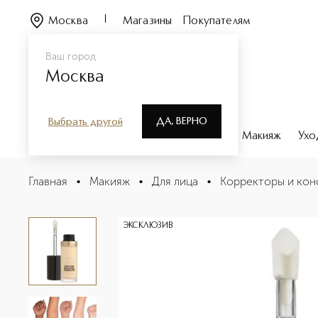
Москва
Магазины
Покупателям
Ваш город
Москва
ДА, ВЕРНО
Выбрать другой
Каталог
Бренды
Парфюмерия
Макияж
Ухо
BORN THIS WAY SUPER COVERAGE MULTI-USE CONCEAL
Главная
•
Макияж
•
Для лица
•
Корректоры и кон
Описание
Характеристики
ЭКСКЛЮЗИВ