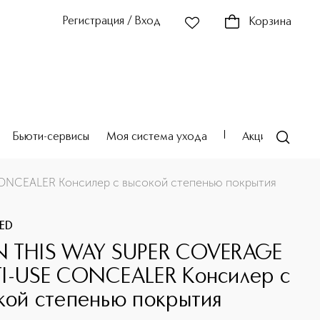
Регистрация / Вход
Корзина
Бьюти-сервисы
Моя система ухода
Акции
Театр
NCEALER Консилер с высокой степенью покрытия
ED
 THIS WAY SUPER COVERAGE
I-USE CONCEALER Консилер с
кой степенью покрытия