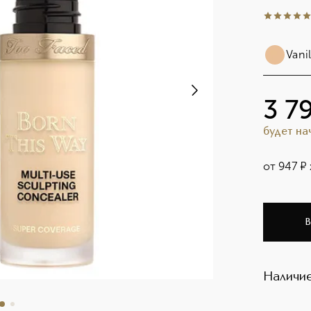
5
из
5
2
Vanil
3 7
будет н
от
947
¤
В
Наличие