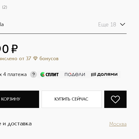
(
2
)
Еще 18
la
90
¤
ачислено
от
37
бонусов
х 4 платежа
 КОРЗИНУ
КУПИТЬ СЕЙЧАС
 и доставка
Москва