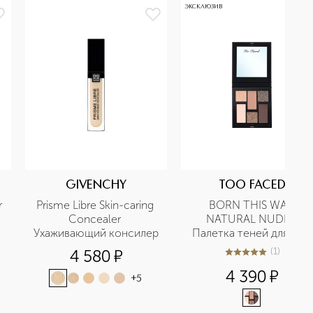
ЭКСКЛЮЗИВ
GIVENCHY
TOO FACED
 
Prisme Libre Skin-caring 
BORN THIS WAY 
Concealer 
NATURAL NUDES 
Ухаживающий консилер
Палетка теней для век 
Cold Smolder Nudes
(
1
)
4 580
¤
5
из
5
1
4 390
¤
+
5