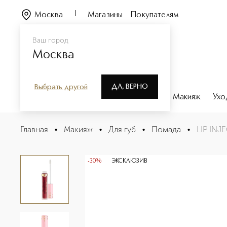
Москва
Магазины
Покупателям
Ваш город
Москва
ДА, ВЕРНО
Выбрать другой
Каталог
Бренды
Парфюмерия
Макияж
Ухо
LIP INJECTION LIQUID LIPSTICK Жидкая помада
Главная
•
Макияж
•
Для губ
•
Помада
•
LIP INJ
Описание
Характеристики
-30%
ЭКСКЛЮЗИВ