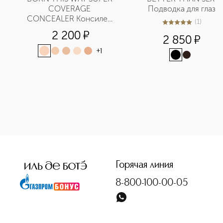
COVERAGE 
Подводка для глаз
CONCEALER Консилер 
(
1
)
5
из
5
1
с высокой степенью 
2 200
¤
2 850
¤
покрытия в мини-
формате
+
1
<p class="MsoNormal"><span style="font-size: 12.0pt; line
Горячая линия
8-800-100-00-05