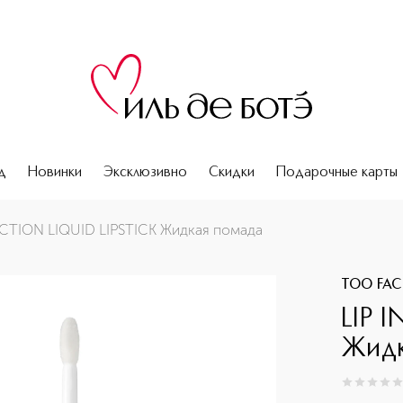
д
Новинки
Эксклюзивно
Скидки
Подарочные карты
ECTION LIQUID LIPSTICK Жидкая помада
TOO FAC
LIP 
Жидк
0
из
5
0