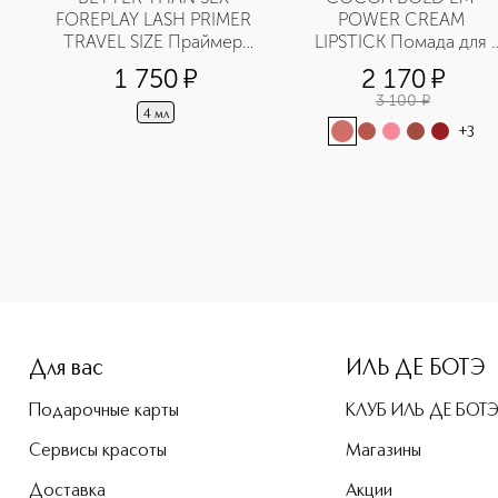
FOREPLAY LASH PRIMER 
POWER CREAM 
TRAVEL SIZE Праймер 
LIPSTICK Помада для 
для ресниц в мини-
губ
1 750
¤
2 170
¤
формате
3 100
¤
4 мл
+
3
-height: 107%; color: #00b0f0;">LIP INJECTION LIQUID LIPS
Для вас
ИЛЬ ДЕ БОТЭ
Подарочные карты
КЛУБ ИЛЬ ДЕ БОТ
Сервисы красоты
Магазины
Доставка
Акции