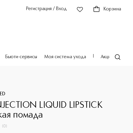
Регистрация / Вход
Корзина
Бьюти-сервисы
Моя система ухода
Акции
Театр
ED
INJECTION LIQUID LIPSTICK
ая помада
(
0
)