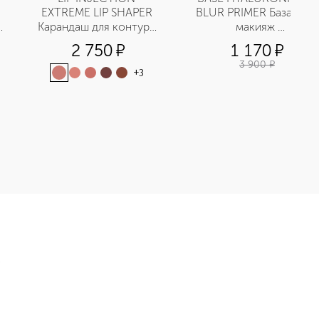
EXTREME LIP SHAPER 
BLUR PRIMER База под 
Карандаш для контура 
макияж 
губ
разглаживающая
2 750
¤
1 170
¤
3 900
¤
+
3
TICK Жидкая помада приобретайте в нашем интернет-магазине
Э