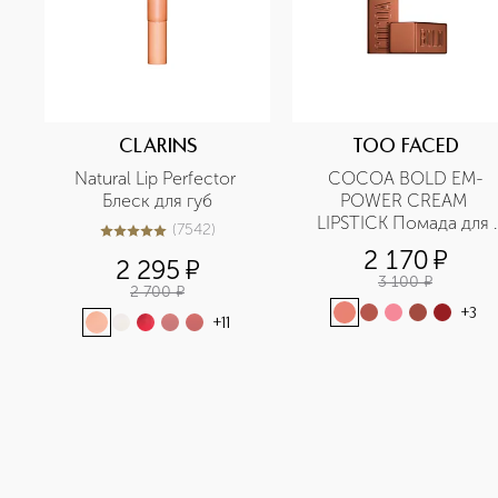
CLARINS
TOO FACED
Natural Lip Perfector 
COCOA BOLD EM-
Блеск для губ
POWER CREAM 
LIPSTICK Помада для 
(
7542
)
5
из
5
7542
губ
2 170
¤
2 295
¤
3 100
¤
2 700
¤
+
3
+
11