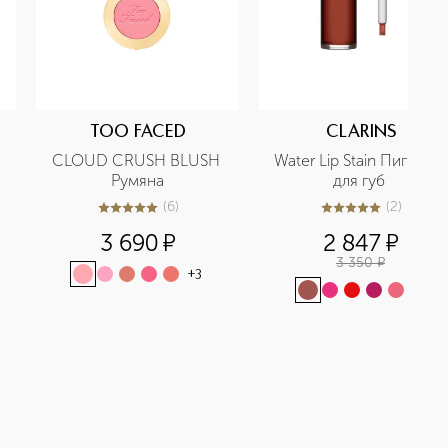
TOO FACED
CLARINS
 
CLOUD CRUSH BLUSH 
Water Lip Stain Пигмент 
Румяна
для губ 
(
6
)
(
2
)
5
из
5
6
5
из
5
2
3 690
¤
2 847
¤
3 350
¤
+
3
+
1