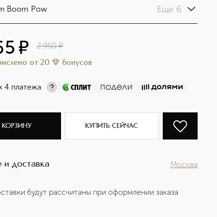
Еще 6
m Boom Pow
65
¤
2 950
¤
ачислено
от
20
бонусов
х 4 платежа
 КОРЗИНУ
КУПИТЬ СЕЙЧАС
 и доставка
Москва
ставки будут рассчитаны при оформлении заказа