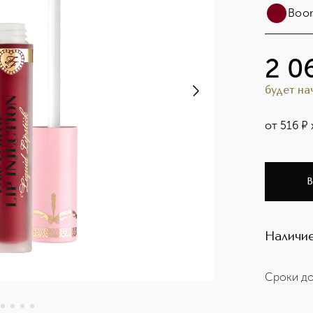
Boo
2 0
будет н
от
516
¤
В
Наличие
Сроки до