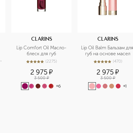
CLARINS
CLARINS
Lip Comfort Oil Масло-
Lip Oil Balm Бальзам для
блеск для губ
губ на основе масел
(
2275
)
(
470
)
5
из
5
2275
4.9
из
5
470
2 975
¤
2 975
¤
3 500
¤
3 500
¤
+
6
+
1