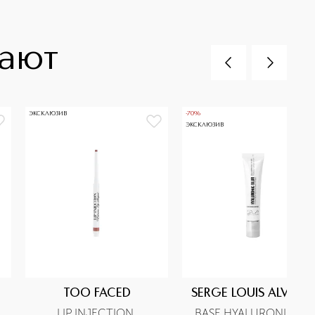
пают
ЭКСКЛЮЗИВ
-70%
ЭКСКЛЮЗИВ
TOO FACED
SERGE LOUIS ALVARE
LIP INJECTION 
BASE HYALURONIQUE 