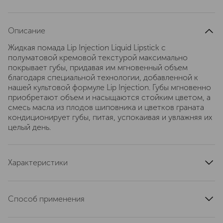
Описание
Жидкая помада Lip Injection Liquid Lipstick с
полуматовой кремовой текстурой максимально
покрывает губы, придавая им мгновенный объем
благодаря специальной технологии, добавленной к
нашей культовой формуле Lip Injection. Губы мгновенно
приобретают объем и насыщаются стойким цветом, а
смесь масла из плодов шиповника и цветков граната
кондиционирует губы, питая, успокаивая и увлажняя их
целый день.
Характеристики
страна производства
Италия
артикул
3CTY040000
Способ применения
Обведите контуры губ кончиком аппликатора для