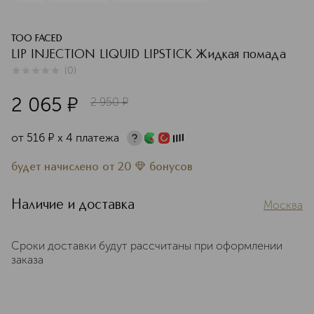
TOO FACED
LIP INJECTION LIQUID LIPSTICK Жидкая помада
(
0
)
0
из
5
0
2 065
¤
2 950
¤
от
516
¤
х 4 платежа
будет начислено
от
20
бонусов
Наличие и доставка
Москва
Сроки доставки будут рассчитаны при оформлении
заказа