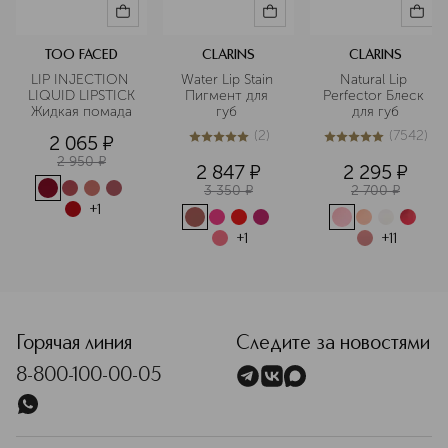
TOO FACED
CLARINS
CLARINS
LIP INJECTION 
Water Lip Stain 
Natural Lip 
LIQUID LIPSTICK 
Пигмент для 
Perfector Блеск 
Жидкая помада
губ 
для губ
(
2
)
(
7542
)
2 065
¤
5
из
5
2
5
из
5
7542
2 950
¤
2 847
¤
2 295
¤
3 350
¤
2 700
¤
+
1
+
1
+
11
<p class="MsoNormal"><span style="font-size: 12.0pt; line
Горячая линия
Следите за новостями
8-800-100-00-05