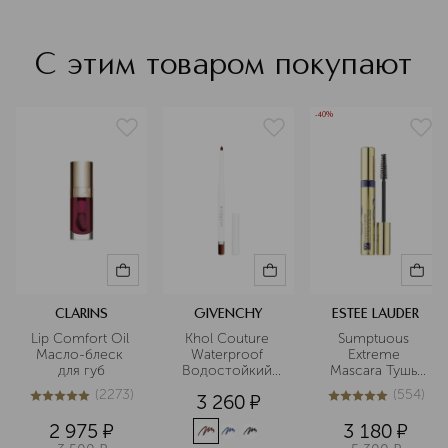
С этим товаром покупают
-40%
CLARINS
GIVENCHY
ESTEE LAUDER
Lip Comfort Oil 
Khol Couture 
Sumptuous 
Масло-блеск 
Waterproof 
Extreme 
для губ
Водостойкий 
Mascara Тушь 
карандаш для 
для ресниц
(
2273
)
(
554
)
3 260
¤
глаз
5
из
5
2273
4.9
из
5
554
2 975
¤
3 180
¤