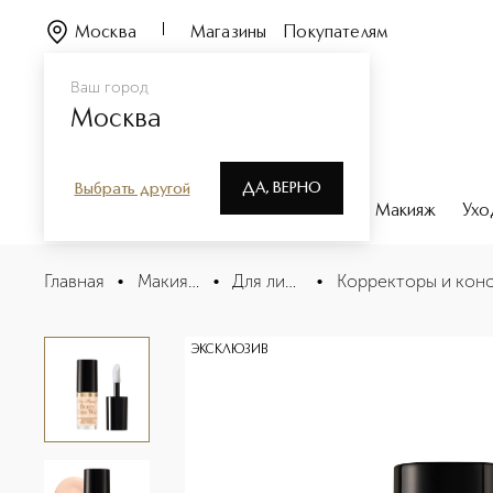
Москва
Магазины
Покупателям
Ваш город
Москва
ДА, ВЕРНО
Выбрать другой
Каталог
Бренды
Парфюмерия
Макияж
Ухо
BORN THIS WAY SUPER COVERAGE CONCEALER Консиле
Главная
•
Макияж
•
Для лица
•
Описание
Характеристики
ЭКСКЛЮЗИВ