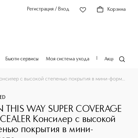
Регистрация / Вход
Корзина
Бьюти-сервисы
Моя система ухода
Акции
Театр
BORN THIS WAY SUPER COVERAGE CONCEALER Консилер с высокой степенью покрытия в мини-формате
ED
 THIS WAY SUPER COVERAGE
EALER Консилер с высокой
енью покрытия в мини-