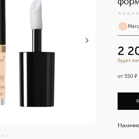
форм
0
из
5
0
Mar
2 2
будет н
от
550
¤
В
Наличие