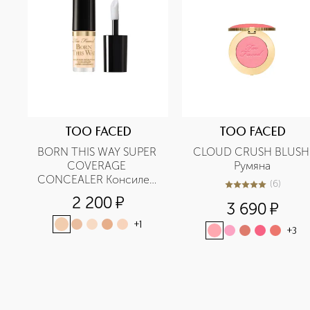
TOO FACED
TOO FACED
BORN THIS WAY SUPER 
CLOUD CRUSH BLUSH 
COVERAGE 
Румяна
CONCEALER Консилер 
(
6
)
5
из
5
6
с высокой степенью 
2 200
¤
3 690
¤
покрытия в мини-
формате
+
1
+
3