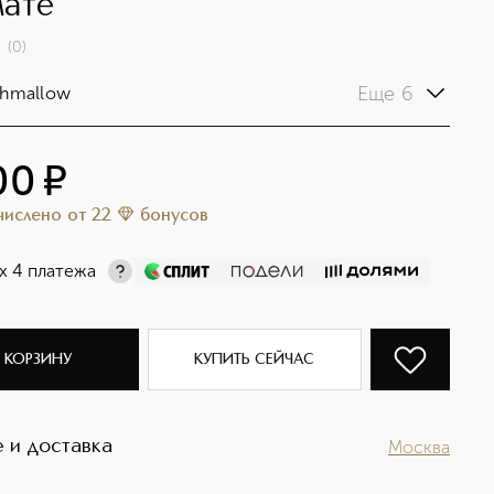
ате
(
0
)
Еще 6
shmallow
00
¤
ачислено
от
22
бонусов
х 4 платежа
 КОРЗИНУ
КУПИТЬ СЕЙЧАС
 и доставка
Москва