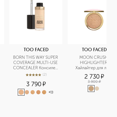
TOO FACED
TOO FACED
BORN THIS WAY SUPER 
MOON CRUSH 
COVERAGE MULTI-USE 
HIGHLIGHTER 
CONCEALER Консилер 
Хайлайтер для лица
с высокой степенью 
(
2
)
2 730
¤
5
из
5
2
покрытия
3 900
¤
3 790
¤
+
13