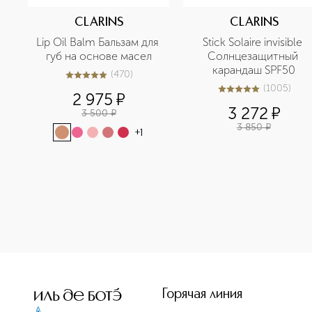
CLARINS
CLARINS
Lip Oil Balm Бальзам для 
Stick Solaire invisible 
губ на основе масел
Солнцезащитный 
карандаш SPF50
(
470
)
4.9
из
5
470
(
1005
)
5
из
5
1005
2 975
¤
3 272
¤
3 500
¤
3 850
¤
+
1
<p class="MsoNormal"><span style="font-size: 12.0pt; li
Горячая линия