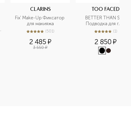
CLARINS
TOO FACED
Fix' Make-Up Фиксатор 
BETTER THAN SEX 
для макияжа
Подводка для глаз
(
501
)
(
1
)
5
из
5
501
5
из
5
1
2 485
¤
2 850
¤
3 550
¤
VERAGE CONCEALER Консилер с высокой степенью покрытия в