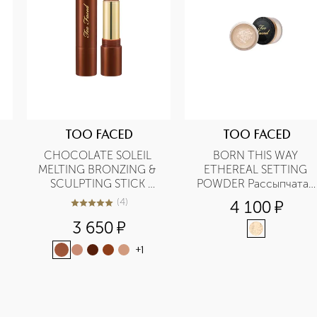
TOO FACED
TOO FACED
CHOCOLATE SOLEIL 
BORN THIS WAY 
MELTING BRONZING & 
ETHEREAL SETTING 
SCULPTING STICK 
POWDER Рассыпчатая 
Бронзирующий и 
фиксирующая пудра 
(
4
)
4 100
¤
5
из
5
4
скульптурирующий 
для лица
3 650
¤
стик для лица
+
1