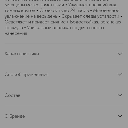
морщины менее заметными • Улучшает внешний вид
темных кругов • Стойкость до 24 часов • Мгновенное
увлажнение на весь день • Скрывает следы усталости •
Осветляет и придает сияние • Водостойкая, веганская
формула • Уникальный аппликатор для точного
нанесения
Характеристики
страна производства
Италия
артикул
3ECE040000
Способ применения
Нанеси консилер на чистую кожу или поверх
тонального крема с помощью аппликатора на
Состав
внутренние и внешние уголки глаз, а также в зону под
глазами. Растушуй консилер кончиками пальцев,
Water\Aqua\Eau, Hydrogenated Didecene, C9-12 Alkane,
спонжем или кистью мягкими надавливающими
Glycerin, Polyglyceryl-4 Isostearate, Trimethylsiloxysilicate,
движениями. Начни с внутреннего уголка, двигаясь по
О Бренде
Lauryl Polyglyceryl-3 Polydimethylsiloxyethyl
направлению к внешнему, и растушуй для получения
Dimethicone, Caprylic/Capric Triglyceride,
идеального естественного покрытия.
TOO FACED (Ту Фейсед) —
Polypropylsilsesquioxane, Isohexadecane, Vp/Hexadecene