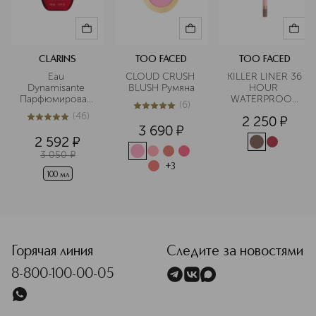
CLARINS
TOO FACED
TOO FACED
Eau 
CLOUD CRUSH 
KILLER LINER 36 
Dynamisante 
BLUSH Румяна
HOUR 
Парфюмированный
WATERPROOF 
(
6
)
 дезодорант-
GEL EYELINER 
5
из
5
6
(
46
)
2 250
¤
спрей
PENCIL Гелевый 
5
из
5
46
3 690
¤
карандаш для 
2 592
¤
глаз 
3 050
¤
водостойкий
+
3
100 мл
<p class="MsoNormal"><span style="font-size: 12.0pt; l
Горячая линия
Следите за новостями
8-800-100-00-05