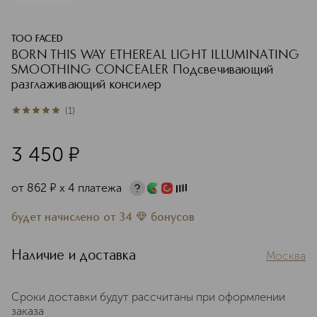
TOO FACED
BORN THIS WAY ETHEREAL LIGHT ILLUMINATING
SMOOTHING CONCEALER Подсвечивающий
разглаживающий консилер
(
1
)
5
из
5
1
3 450
¤
от
862
¤
х 4 платежа
будет начислено
от
34
бонусов
Наличие и доставка
Москва
Сроки доставки будут рассчитаны при оформлении
заказа