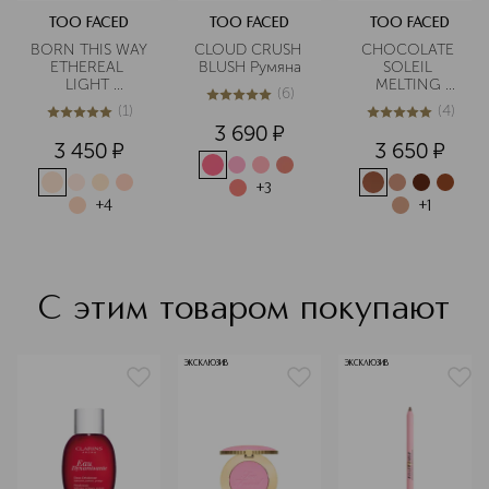
TOO FACED
TOO FACED
TOO FACED
BORN THIS WAY 
CLOUD CRUSH 
CHOCOLATE 
ETHEREAL 
BLUSH Румяна
SOLEIL 
LIGHT 
MELTING 
(
6
)
ILLUMINATING 
BRONZING & 
5
из
5
6
(
1
)
(
4
)
SMOOTHING 
SCULPTING 
5
из
5
1
5
из
5
4
3 690
¤
CONCEALER 
STICK 
3 450
¤
3 650
¤
Подсвечивающий
Бронзирующий 
и 
разглаживающий
скульптурирующий
+
3
 консилер
 стик для лица
+
4
+
1
С этим товаром покупают
ЭКСКЛЮЗИВ
ЭКСКЛЮЗИВ