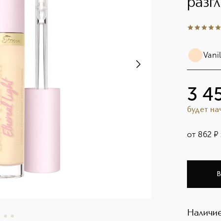
разг
5
из
5
1
Vani
3 4
будет н
от
862
¤
В
Наличие