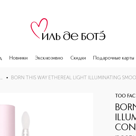
д
Новинки
Эксклюзивно
Скидки
Подарочные карты
OTHING CONCEALER Подсвечивающий разглаживающий ко
екторы и консилеры
•
TOO FAC
BORN
ILL
CON