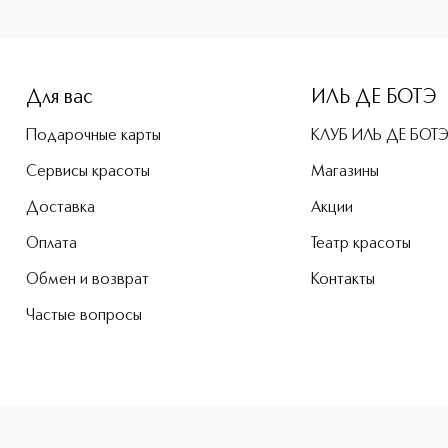
ine-height: 107%; color: #00b0f0;">BORN THIS WAY ETHERE
Для вас
ИЛЬ ДЕ БОТЭ
Подарочные карты
КЛУБ ИЛЬ ДЕ БОТ
Сервисы красоты
Магазины
Доставка
Акции
Оплата
Театр красоты
Обмен и возврат
Контакты
Частые вопросы