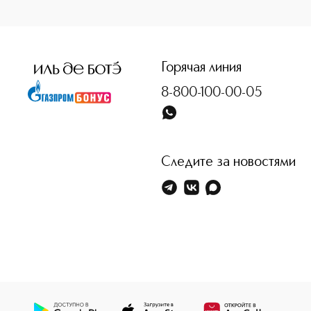
<p class="MsoNormal"><span style="font-size: 12.0pt; l
Горячая линия
8-800-100-00-05
Следите за новостями