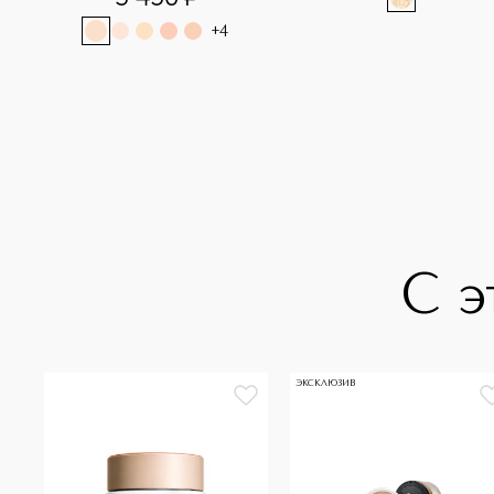
разглаживающий 
+
4
консилер
С э
ЭКСКЛЮЗИВ