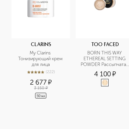
CLARINS
TOO FACED
My Clarins 
BORN THIS WAY 
Тонизирующий крем 
ETHEREAL SETTING 
для лица
POWDER Рассыпчатая 
фиксирующая пудра 
(
222
)
4 100
¤
5
из
5
222
для лица
2 677
¤
3 150
¤
50 мл