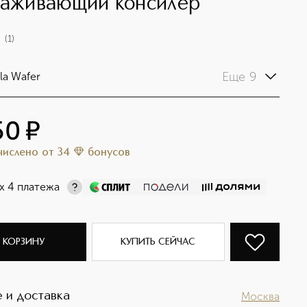
лаживающий консилер
(
1
)
Еще 9
lla Wafer
50
¤
ачислено
от
34
бонусов
х 4 платежа
 КОРЗИНУ
КУПИТЬ СЕЙЧАС
 и доставка
Москва