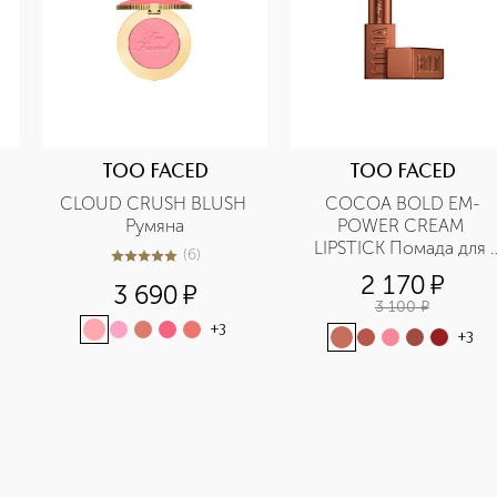
TOO FACED
TOO FACED
CLOUD CRUSH BLUSH 
COCOA BOLD EM-
Румяна
POWER CREAM 
LIPSTICK Помада для 
(
6
)
5
из
5
6
губ
2 170
¤
3 690
¤
3 100
¤
+
3
+
3