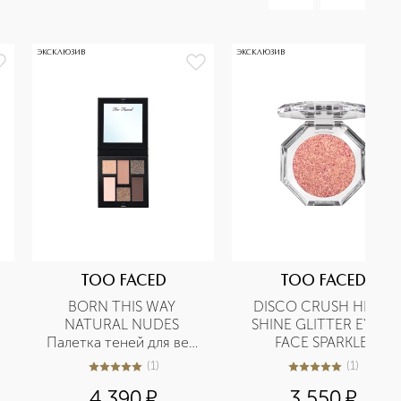
ЭКСКЛЮЗИВ
ЭКСКЛЮЗИВ
TOO FACED
TOO FACED
BORN THIS WAY 
DISCO CRUSH HIGH 
NATURAL NUDES 
SHINE GLITTER EYE + 
Палетка теней для век 
FACE SPARKLE 
Cold Smolder Nudes
Многофункциональный 
(
1
)
(
1
)
5
из
5
1
5
из
5
1
сияющий пигмент для 
4 390
¤
3 550
¤
глаз и лица