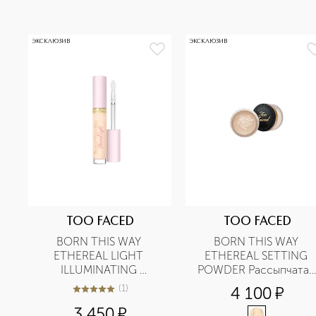
ЭКСКЛЮЗИВ
ЭКСКЛЮЗИВ
TOO FACED
TOO FACED
BORN THIS WAY 
BORN THIS WAY 
ETHEREAL LIGHT 
ETHEREAL SETTING 
ILLUMINATING 
POWDER Рассыпчатая 
SMOOTHING 
фиксирующая пудра 
(
1
)
4 100
¤
5
из
5
1
CONCEALER 
для лица
3 450
¤
Подсвечивающий 