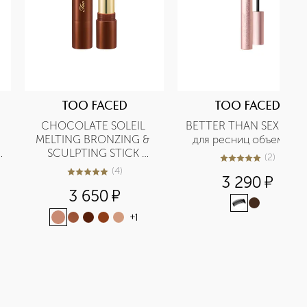
TOO FACED
TOO FACED
CHOCOLATE SOLEIL 
BETTER THAN SEX Тушь 
MELTING BRONZING & 
для ресниц объемная
SCULPTING STICK 
(
2
)
5
из
5
2
Бронзирующий и 
(
4
)
5
из
5
4
3 290
¤
скульптурирующий 
3 650
¤
стик для лица
+
1