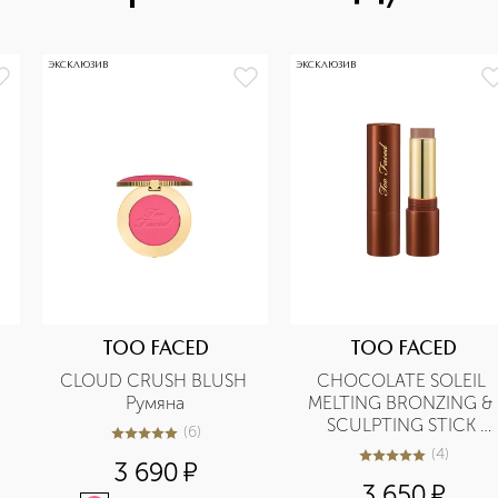
ЭКСКЛЮЗИВ
ЭКСКЛЮЗИВ
TOO FACED
TOO FACED
CLOUD CRUSH BLUSH 
CHOCOLATE SOLEIL 
Румяна
MELTING BRONZING & 
SCULPTING STICK 
(
6
)
5
из
5
6
Бронзирующий и 
(
4
)
5
из
5
4
3 690
¤
скульптурирующий 
3 650
¤
стик для лица