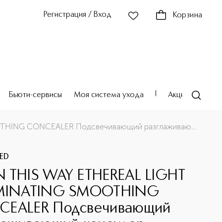
Регистрация / Вход
Корзина
Бьюти-сервисы
Моя система ухода
Акции
Театр
нсилер
BORN THIS WAY ETHEREAL LIGHT ILLUMINATING SMOOTHING CONCEALER Подсвечивающий разглаживающий консилер
ED
 THIS WAY ETHEREAL LIGHT
UMINATING SMOOTHING
CEALER Подсвечивающий