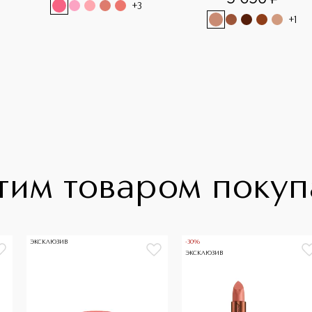
+
3
+
1
тим товаром поку
ЭКСКЛЮЗИВ
-30%
ЭКСКЛЮЗИВ