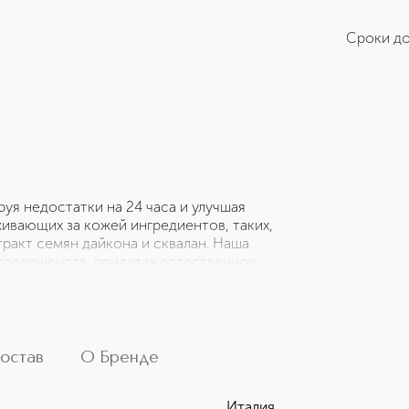
Сроки до
уя недостатки на 24 часа и улучшая
ивающих за кожей ингредиентов, таких,
тракт семян дайкона и сквалан. Наша
совершенств, придавая естественное
пречно... что все подумают, что ты
няет уровень влаги в коже
АЛУРОНОВАЯ КИСЛОТА: притягивает и
кую защитную плёнку, предотвращает
рщины менее заметными • Улучшает
остав
О Бренде
 Мгновенное увлажнение на весь день •
ние • Водостойкая, веганская формула •
Италия