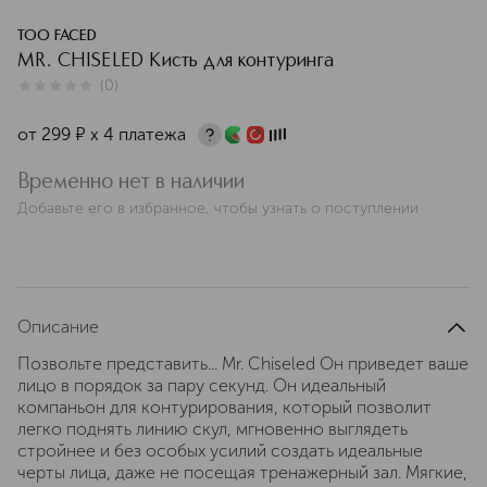
TOO FACED
MR. CHISELED Кисть для контуринга
(
0
)
0
из
5
0
от
299
¤
х 4 платежа
Временно нет в наличии
Добавьте его в избранное, чтобы узнать о поступлении
Описание
Позвольте представить... Mr. Chiseled Он приведет ваше
лицо в порядок за пару секунд. Он идеальный
компаньон для контурирования, который позволит
легко поднять линию скул, мгновенно выглядеть
стройнее и без особых усилий создать идеальные
черты лица, даже не посещая тренажерный зал. Мягкие,