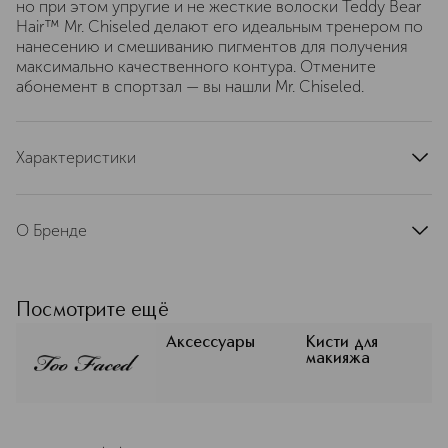
но при этом упругие и не жесткие волоски Teddy Bear
Hair™ Mr. Chiseled делают его идеальным тренером по
нанесению и смешиванию пигментов для получения
максимально качественного контура. Отмените
абонемент в спортзал — вы нашли Mr. Chiseled.
Характеристики
тип продукта
кисть
страна производства
Россия
О Бренде
артикул
90744
TOO FACED (Ту Фейсед) —
серьёзный бренд косметики,
который умеет веселиться! C
Посмотрите ещё
момента основания в 1998 году
является Cruelty Free брендом,
Аксессуары
Кисти для
макияжа
воспевает игривый подход к жизни,
помогая зажигать новые идеи для
самовыражения, подчеркивать
индивидуальность каждого клиента.
Креативный дизайн продуктов для