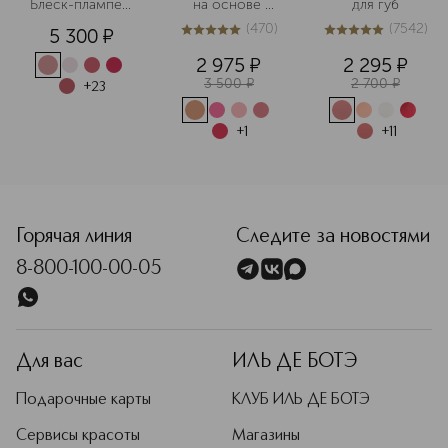
Блеск-плампер 
на основе 
для губ
для губ
масел
(
470
)
(
7542
)
5 300
¤
4.9
из
5
470
5
из
5
7542
2 975
¤
2 295
¤
3 500
¤
2 700
¤
+
23
+
1
+
11
<p class="MsoNormal"><span style="font-size: 12.0pt; li
Горячая линия
Следите за новостями
8-800-100-00-05
Для вас
ИЛЬ ДЕ БОТЭ
Подарочные карты
КЛУБ ИЛЬ ДЕ БОТЭ
Сервисы красоты
Магазины