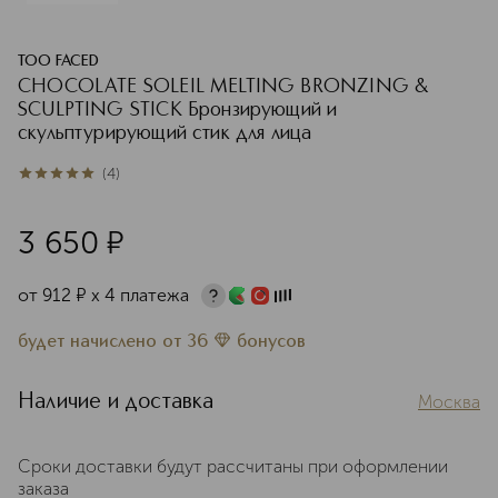
TOO FACED
CHOCOLATE SOLEIL MELTING BRONZING &
SCULPTING STICK Бронзирующий и
скульптурирующий стик для лица
(
4
)
5
из
5
4
3 650
¤
от
912
¤
х 4 платежа
будет начислено
от
36
бонусов
Наличие и доставка
Москва
Сроки доставки будут рассчитаны при оформлении
заказа