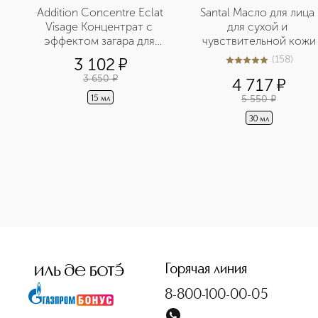
Addition Concentre Eclat 
Santal Масло для лица 
Visage Концентрат с 
для сухой и 
эффектом загара для 
чувствительной кожи
лица
(
158
)
3 102
¤
5
из
5
158
3 650
¤
4 717
¤
5 550
¤
15 мл
30 мл
<p class="MsoNormal"><span style="font-size: 12.0pt; lin
Горячая линия
8-800-100-00-05