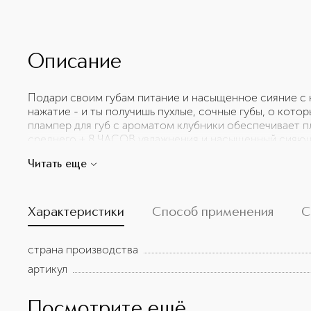
Описание
Подари своим губам питание и насыщенное сияние с 
нажатие - и ты получишь пухлые, сочные губы, о котор
плампер для губ с ароматом клубники обеспечивает п
среднего + 8 ЧАСОВ увлажнения и насыщенный сияю
Кремовая формула тает, мгновенно придает губам объ
Читать еще
Выпускается в 8 сочных оттенках для пухлых, напитанны
Мгновенный блеск · Плотность покрытия от лёгкого до 
Насыщенный цвет одним движением · Аромат свежей 
Характеристики
Способ применения
С
страна производства
артикул
Посмотрите ещё