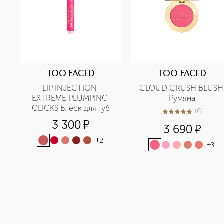
TOO FACED
TOO FACED
LIP INJECTION 
CLOUD CRUSH BLUSH 
EXTREME PLUMPING 
Румяна
CLICKS Блеск для губ
(
6
)
5
из
5
6
3 300
¤
3 690
¤
+
2
+
3