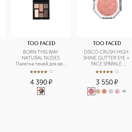
TOO FACED
TOO FACED
BORN THIS WAY 
DISCO CRUSH HIGH 
NATURAL NUDES 
SHINE GLITTER EYE + 
Палетка теней для век 
FACE SPARKLE 
Cold Smolder Nudes
Многофункциональный 
(
1
)
(
1
)
5
из
5
1
5
из
5
1
сияющий пигмент для 
4 390
¤
3 550
¤
глаз и лица
+
1