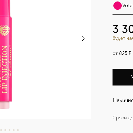
Vote
3 3
будет н
от
825
¤
В
Наличие
Сроки до