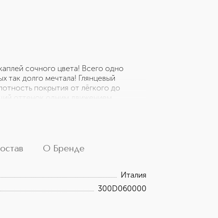
каплей сочного цвета! Всего одно
ых так долго мечтала! Глянцевый
лотность покрытия от лёгкого до
щий оттенок одним движением.
ем и великолепный блеск и цвет.
х губ. · Мгновенное увеличение губ ·
среднего · Увлажнение на 8 часов ·
клубники!
остав
О Бренде
Италия
300D060000