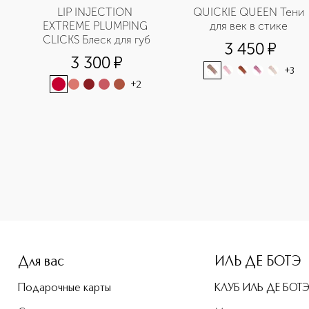
LIP INJECTION 
QUICKIE QUEEN Тени 
EXTREME PLUMPING 
для век в стике 
CLICKS Блеск для губ
3 450
¤
3 300
¤
+
3
+
2
e-height: 107%; color: #00b0f0;">LIP INJECTION EXTREME PL
Для вас
ИЛЬ ДЕ БОТЭ
Подарочные карты
КЛУБ ИЛЬ ДЕ БОТ