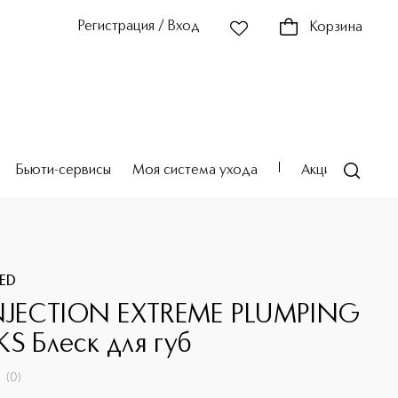
Регистрация / Вход
Корзина
Бьюти-сервисы
Моя система ухода
Акции
Театр
ED
INJECTION EXTREME PLUMPING
KS Блеск для губ
(
0
)