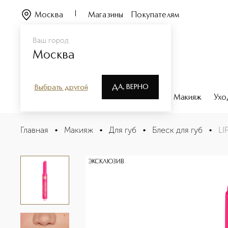
Москва
Магазины
Покупателям
Ваш город
Москва
ДА, ВЕРНО
Выбрать другой
Каталог
Бренды
Парфюмерия
Макияж
Ухо
LIP INJECTION EXTREME PLUMPING CLICKS Блеск для 
Главная
•
Макияж
•
Для губ
•
Блеск для губ
•
LI
Описание
Характеристики
ЭКСКЛЮЗИВ