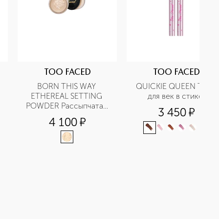
TOO FACED
TOO FACED
BORN THIS WAY 
QUICKIE QUEEN Тени 
ETHEREAL SETTING 
для век в стике 
POWDER Рассыпчатая 
3 450
¤
фиксирующая пудра 
4 100
¤
для лица
+
3