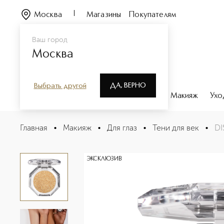
Москва
Магазины
Покупателям
Ваш город
Москва
ДА, ВЕРНО
Выбрать другой
Каталог
Бренды
Парфюмерия
Макияж
Ухо
DISCO CRUSH HIGH SHINE GLITTER EYE + FACE SPARKL
Главная
•
Макияж
•
Для глаз
•
Тени для век
•
DI
Описание
Характеристики
ЭКСКЛЮЗИВ