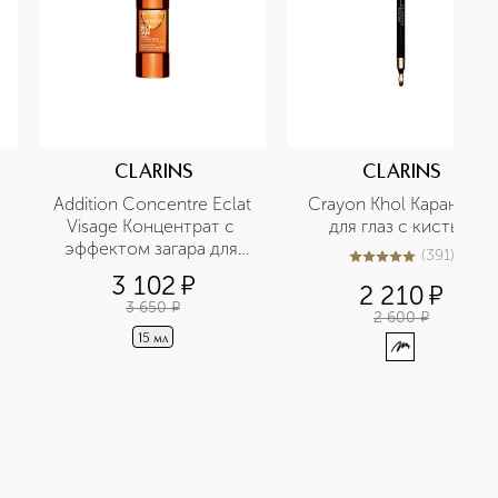
CLARINS
CLARINS
Addition Concentre Eclat 
Crayon Khol Карандаш 
Visage Концентрат с 
для глаз с кистью
эффектом загара для 
(
391
)
4.9
из
5
391
 
лица
3 102
¤
2 210
¤
3 650
¤
2 600
¤
15 мл