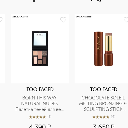
ЭКСКЛЮЗИВ
ЭКСКЛЮЗИВ
TOO FACED
TOO FACED
BORN THIS WAY 
CHOCOLATE SOLEIL 
NATURAL NUDES 
MELTING BRONZING & 
Палетка теней для век 
SCULPTING STICK 
Cold Smolder Nudes
Бронзирующий и 
(
1
)
(
4
)
5
из
5
1
5
из
5
4
скульптурирующий 
4 390
¤
3 650
¤
стик для лица