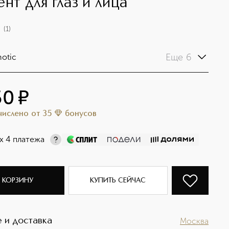
ент для глаз и лица
(
1
)
Еще 6
otic
50
¤
ачислено
от
35
бонусов
х 4 платежа
 КОРЗИНУ
КУПИТЬ СЕЙЧАС
 и доставка
Москва