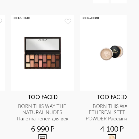
ЭКСКЛЮЗИВ
ЭКСКЛЮЗИВ
TOO FACED
TOO FACED
BORN THIS WAY THE 
BORN THIS WAY 
NATURAL NUDES 
ETHEREAL SETTING 
Палетка теней для век
POWDER Рассыпчатая 
фиксирующая пудра 
6 990
¤
4 100
¤
для лица