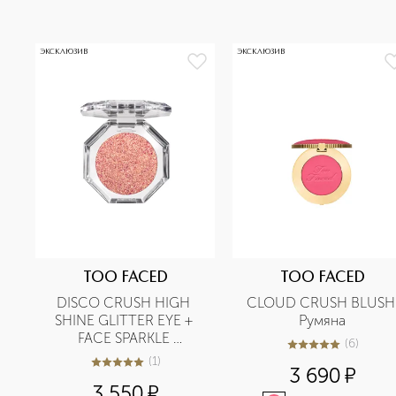
ЭКСКЛЮЗИВ
ЭКСКЛЮЗИВ
TOO FACED
TOO FACED
DISCO CRUSH HIGH 
CLOUD CRUSH BLUSH 
SHINE GLITTER EYE + 
Румяна
FACE SPARKLE 
(
6
)
5
из
5
6
Многофункциональный 
(
1
)
5
из
5
1
3 690
¤
сияющий пигмент для 
3 550
¤
глаз и лица