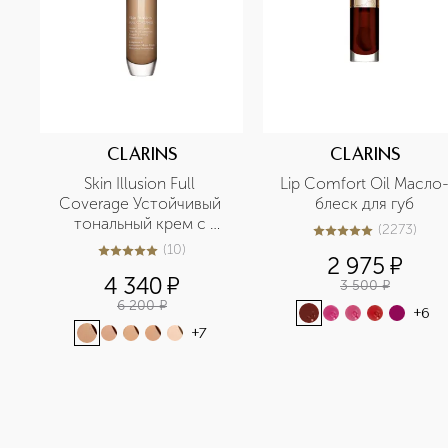
CLARINS
CLARINS
Skin Illusion Full 
Lip Comfort Oil Масло
Coverage Устойчивый 
блеск для губ
тональный крем с 
(
2273
)
5
из
5
2273
матовым эффектом
(
10
)
5
из
5
10
2 975
¤
4 340
¤
3 500
¤
6 200
¤
+
6
+
7