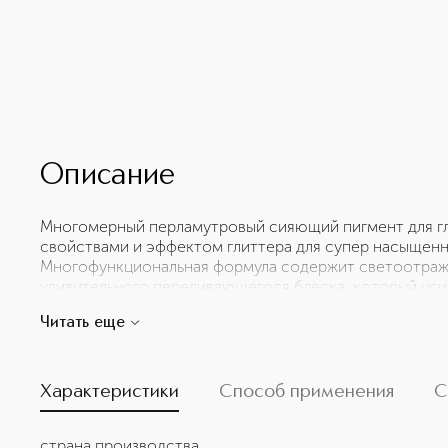
Описание
Многомерный перламутровый сияющий пигмент для гл
свойствами и эффектом глиттера для супер насыщенн
Многофункциональная формула содержит светоотра
удивительного переливающегося блеска, который уси
углами. Пигмент легко наслаивается, позволяя регулир
Читать еще
интенсивный блеск с первого нанесения! • Многофунк
и лица • Насыщенный пигмент с первого нанесения •
блеск • Насыщенная кремовая текстура
Характеристики
Способ применения
С
страна производства