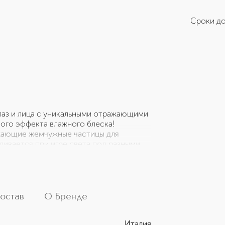
Сроки до
аз и лица с уникальными отражающими
ого эффекта влажного блеска!
жающие жемчужные частицы для
ливается при игре света под разными
овать степень сияния, и дарит
циональная формула подходит для глаз
 Многомерное сияние • Интенсивный
остав
О Бренде
Италия