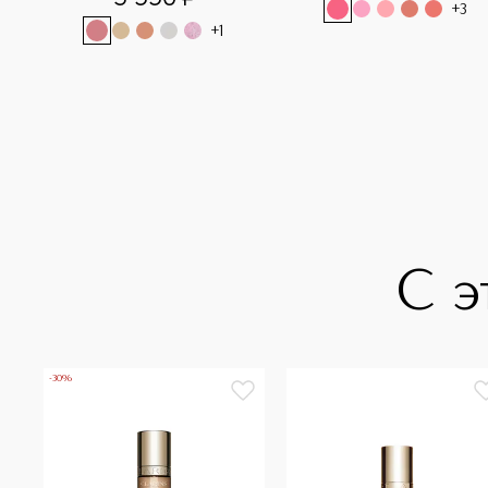
+
3
+
1
С э
-30%