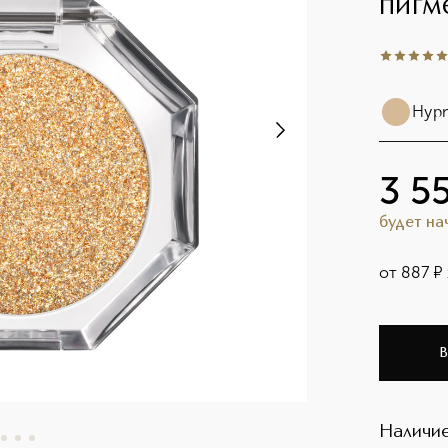
пигм
5
из
5
1
Hypn
3 5
будет н
от
887
¤
В
Наличие