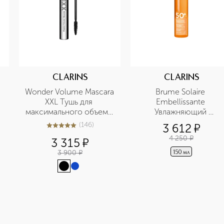
CLARINS
CLARINS
-
Wonder Volume Mascara 
Brume Solaire 
XXL Тушь для 
Embellissante 
максимального объема 
Увлажняющий 
ресниц
солнцезащитный спрей
(
146
)
3 612
¤
4.9
из
5
146
для тела SPF 50+
4 250
¤
3 315
¤
3 900
¤
150 мл