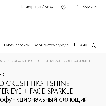
Регистрация / Вход
Корзина
Бьюти-сервисы
Моя система ухода
Акции
Театр
функциональный сияющий пигмент для глаз и лица
ED
O CRUSH HIGH SHINE
TER EYE + FACE SPARKLE
офункциональный сияющий