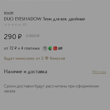
TOOT!
DUO EYESHADOW Тени для век двойные
(
0
)
0
из
5
0
290
¤
2 900
¤
от
72
¤
х 4 платежа
будет начислено
от
2
бонусов
Наличие и доставка
Москва
Сроки доставки будут рассчитаны при оформлении
заказа