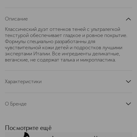
Описание
Классический дуэт оттенков теней с ультралегкой
текстурой обеспечивает гладкое и ровное покрытие.
Формулы специально разработанны для
чувствительной кожи детей и подростков лучшими
экспертами Италии. Все ингредиенты деликатные,
веганские, не содержат талька и микропластика.
Характеристики
страна производства
Италия
артикул
1109T
О Бренде
Яркие оттенки, понятные форматы и
лёгкая подача — бренд TOOT
помогает собрать образ без лишних
Посмотрите ещё
шагов. Это продуманный выбор для