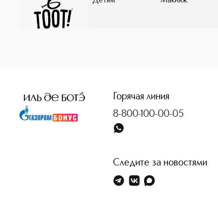
Детям
Макияж
<p class="MsoNormal"><span style="font-size: 12.0pt; lin
Горячая линия
8-800-100-00-05
Следите за новостями