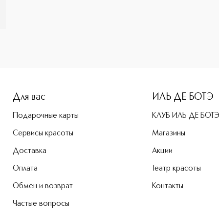
e-height: 107%; color: #00b0f0;">DUO EYESHADOW Тени для в
Для вас
ИЛЬ ДЕ БОТЭ
Подарочные карты
КЛУБ ИЛЬ ДЕ БОТ
Сервисы красоты
Магазины
Доставка
Акции
Оплата
Театр красоты
Обмен и возврат
Контакты
Частые вопросы