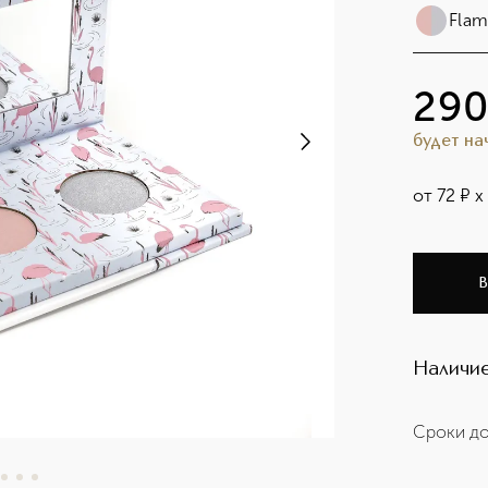
Flam
29
будет н
от
72
¤
х
В
Наличие
Сроки до