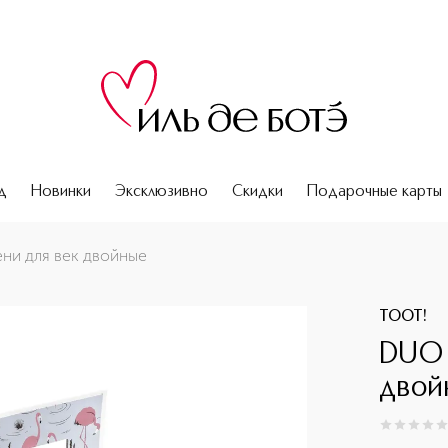
д
Новинки
Эксклюзивно
Скидки
Подарочные карты
и для век двойные
TOOT!
DUO 
двой
0
из
5
0