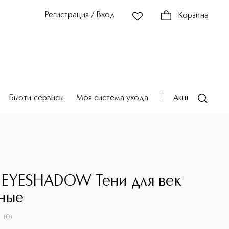
Регистрация / Вход
Корзина
Бьюти-сервисы
Моя система ухода
Акции
Театр
EYESHADOW Тени для век
ные
(
0
)