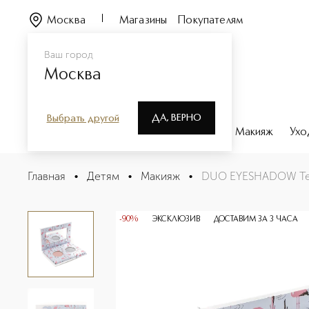
Москва
Магазины
Покупателям
Ваш город
Москва
ДА, ВЕРНО
Выбрать другой
Каталог
Бренды
Парфюмерия
Макияж
Ухо
DUO EYESHADOW Тени для век двойные
Главная
•
Детям
•
Макияж
•
DUO EYESHADOW Тен
Описание
Характеристики
-90%
ЭКСКЛЮЗИВ
ДОСТАВИМ ЗА 3 ЧАСА