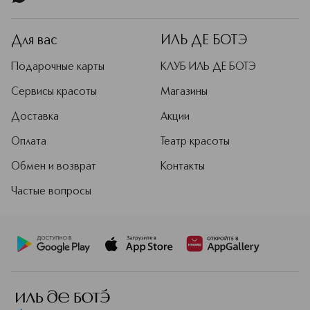
клиники — клеточная процедура на
основе тройной молекулы ДНК,
которая впоследствии стала
Для вас
ИЛЬ ДЕ БОТЭ
базовой при создании косметики.
Речь идет об антивозрастном уходе,
Подарочные карты
КЛУБ ИЛЬ ДЕ БОТЭ
включающем молекулы ДНК, РНК,
коллаген медузы и воду ледниковых
Сервисы красоты
Магазины
источников.
Доставка
Акции
Подробнее
Оплата
Театр красоты
Обмен и возврат
Контакты
Частые вопросы