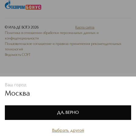
© ИЛЬ ДЕ БОТЭ
2026
Карта сайта
Политика в отношении обработки персональных данных и
конфиденциальности
Пользовательское соглашение и правила применения рекомендательных
технологий
Ведомость СОУТ
Ваш город
В КОРЗИНУ
КУПИТЬ СЕЙЧАС
Москва
Мы используем cookie-файлы и сервисы веб-аналитики. Они
необходимы для улучшения работы сайта. Подробнее –
OK
в
Политике конфиденциальности
ДА, ВЕРНО
Выбрать другой
Главная
Каталог
Избранное
Профиль
Корзина