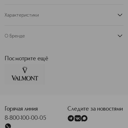
Характеристики
артикул
VT19021GWP.001MBG
О Бренде
Valmont — премиальный
швейцарский бренд косметики,
основанный в 1905 году. Все
Посмотрите ещё
началось с клиники косметологии на
берегу женевского озера Монтрё,
но постепенно технологии и
продукты, используемые в ней,
настолько зарекомендовали себя,
что средства выделили в отдельный
<p class="MsoNormal"><span style="font-size: 12.0pt; line
бренд. В разное время гостями
клиники были Жорж Сименон, Коко
Шанель, Ингрид Бергман и другие
Горячая линия
Следите за новостями
знаменитости того времени. В
8-800-100-00-05
основе средств лежит уникальная
собственная разработка докторов