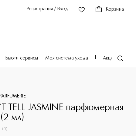
Регистрация / Вход
Корзина
Бьюти-сервисы
Моя система ухода
Акции
Театр
PARFUMERIE
T TELL JASMINE парфюмерная
(2 мл)
(
0
)