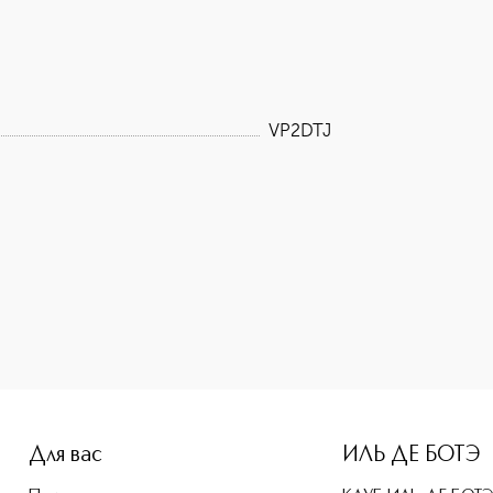
VP2DTJ
e-height: 107%; color: #00b0f0;">DON`T TELL JASMINE парфю
Для вас
ИЛЬ ДЕ БОТЭ