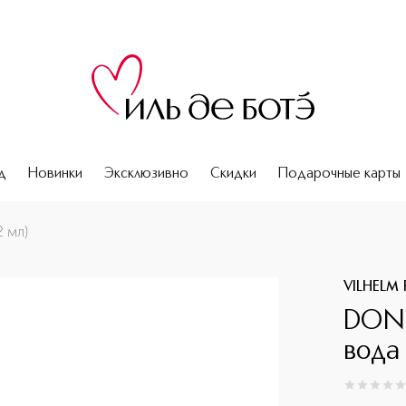
д
Новинки
Эксклюзивно
Скидки
Подарочные карты
 мл)
VILHELM 
DON`
вода 
0
из
5
0