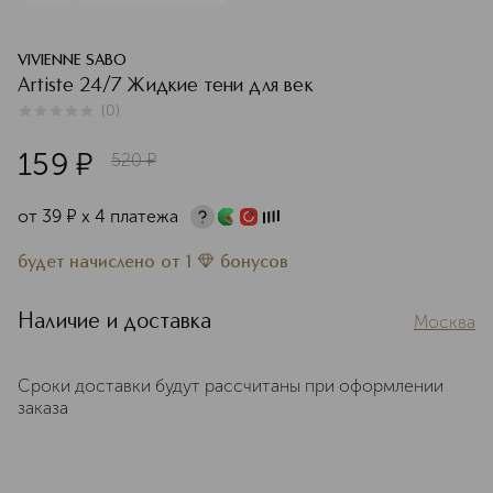
VIVIENNE SABO
Artiste 24/7 Жидкие тени для век
(
0
)
0
из
5
0
159
¤
520
¤
от
39
¤
х 4 платежа
будет начислено
от
1
бонусов
Наличие и доставка
Москва
Сроки доставки будут рассчитаны при оформлении
заказа