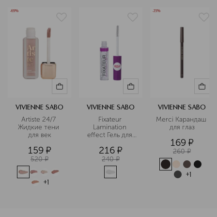
-69%
-35%
VIVIENNE SABO
VIVIENNE SABO
VIVIENNE SABO
Artiste 24/7 
Fixateur 
Merci Карандаш 
Жидкие тени 
Lamination 
для глаз
для век
effect Гель для 
169
¤
бровей с 
159
¤
216
¤
эффектом 
260
¤
ламинирования
520
¤
240
¤
+
1
+
1
<p class="MsoNormal"><span style="font-size: 12.0pt; line