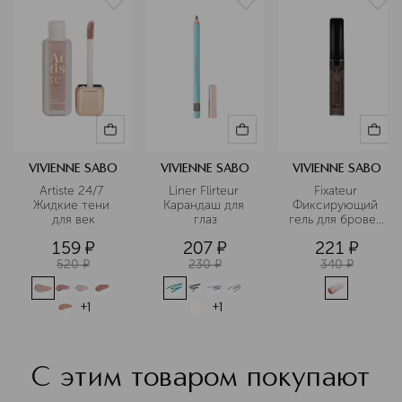
французской столицы. Именно здесь
рождаются идеи новых коллекций,
ведётся работа над дизайном
упаковки и разрабатываются
концепции продуктов. Парижский
офис — это не просто рабочее
пространство, а творческая
лаборатория. Команда бренда
внимательно следит за трендами,
чтобы создавать продукты для
VIVIENNE SABO
VIVIENNE SABO
VIVIENNE SABO
макияжа, которые останутся
Artiste 24/7 
Liner Flirteur 
Fixateur 
актуальными надолго.
Жидкие тени 
Карандаш для 
Фиксирующий 
для век
глаз
гель для бровей 
Подробнее
и ресниц
159
¤
207
¤
221
¤
520
¤
230
¤
340
¤
+
1
+
1
С этим товаром покупают