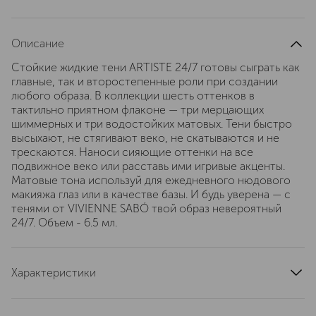
Описание
Стойкие жидкие тени ARTISTE 24/7 готовы сыграть как
главные, так и второстепенные роли при создании
любого образа. В коллекции шесть оттенков в
тактильно приятном флаконе — три мерцающих
шиммерных и три водостойких матовых. Тени быстро
высыхают, не стягивают веко, не скатываются и не
трескаются. Наноси сияющие оттенки на все
подвижное веко или расставь ими игривые акценты.
Матовые тона используй для ежедневного нюдового
макияжа глаз или в качестве базы. И будь уверена — с
тенями от VIVIENNE SABÓ твой образ невероятный
24/7. Объем - 6.5 мл.
Характеристики
артикул
D215227502