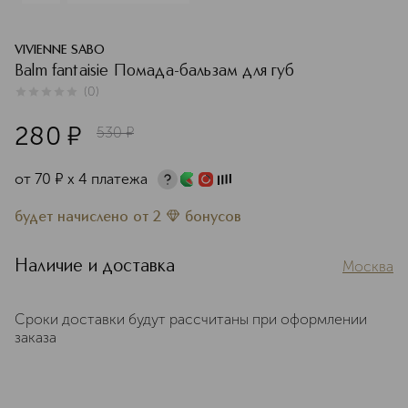
VIVIENNE SABO
Balm fantaisie Помада-бальзам для губ
(
0
)
0
из
5
0
280
¤
530
¤
от
70
¤
х 4 платежа
будет начислено
от
2
бонусов
Наличие и доставка
Москва
Сроки доставки будут рассчитаны при оформлении
заказа