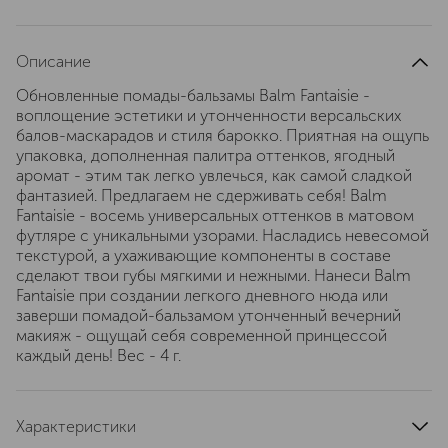
Описание
Обновленные помады-бальзамы Balm Fantaisie -
воплощение эстетики и утонченности версальских
балов-маскарадов и стиля барокко. Приятная на ощупь
упаковка, дополненная палитра оттенков, ягодный
аромат - этим так легко увлечься, как самой сладкой
фантазией. Предлагаем не сдерживать себя! Balm
Fantaisie - восемь универсальных оттенков в матовом
футляре с уникальными узорами. Насладись невесомой
текстурой, а ухаживающие компоненты в составе
сделают твои губы мягкими и нежными. Нанеси Balm
Fantaisie при создании легкого дневного нюда или
заверши помадой-бальзамом утонченный вечерний
макияж - ощущай себя современной принцессой
каждый день! Вес - 4 г.
Характеристики