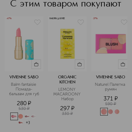
С этим товаром покупают
-47%
НАБОРЫ ДЛЯ НЕЕ
-37%
VIVIENNE SABO
ORGANIC
VIVIENNE SABO
KITCHEN
Balm fantaisie 
Naturel Палетка 
Помада-
румян
LEMONY 
бальзам для губ
MACAROONY 
371
¤
Набор
280
¤
590
¤
297
¤
530
¤
330
¤
+
3