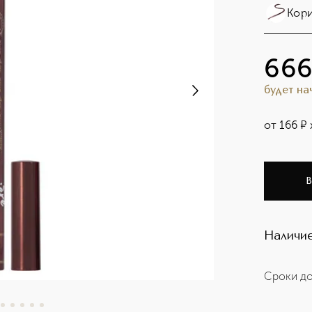
Кори
66
будет н
от
166
¤
В
Наличие
Сроки до