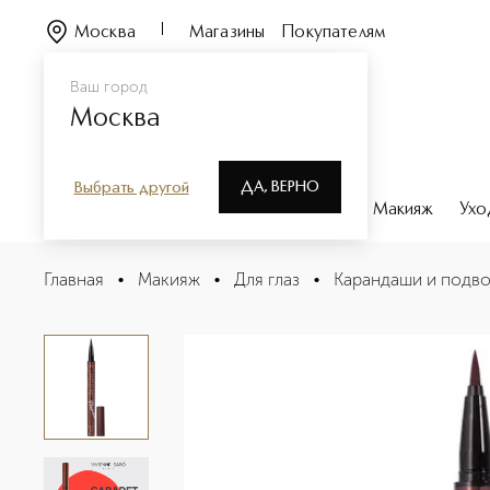
Москва
Магазины
Покупателям
Ваш город
Москва
ДА, ВЕРНО
Выбрать другой
Каталог
Бренды
Парфюмерия
Макияж
Ухо
Cabaret premiere eyeliner рen Подводка для глаз
Главная
•
Макияж
•
Для глаз
•
Карандаши и подво
Описание
Характеристики