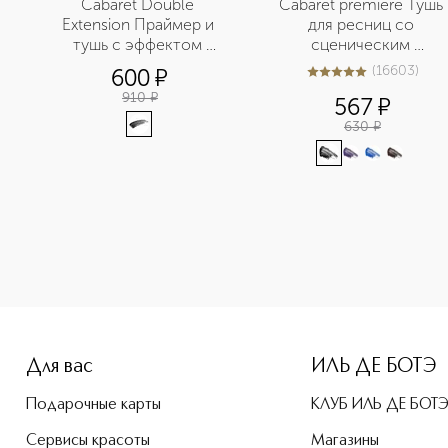
Cabaret Double 
Cabaret premiere Тушь 
Extension Праймер и 
для ресниц со 
тушь с эффектом 
сценическим 
наращенных ресниц
эффектом
(
16603
)
600
¤
5
из
5
16603
910
¤
567
¤
630
¤
-height: 107%; color: #00b0f0;">Cabaret premiere eyeliner 
Для вас
ИЛЬ ДЕ БОТЭ
Подарочные карты
КЛУБ ИЛЬ ДЕ БОТ
Сервисы красоты
Магазины