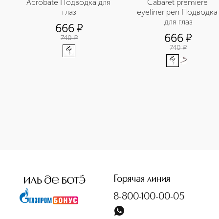
Acrobate Подводка для 
Cabaret premiere 
глаз
eyeliner рen Подводка 
для глаз
666
¤
666
¤
740
¤
740
¤
<p class="MsoNormal"><span style="font-size: 12.0pt; line
Горячая линия
8-800-100-00-05