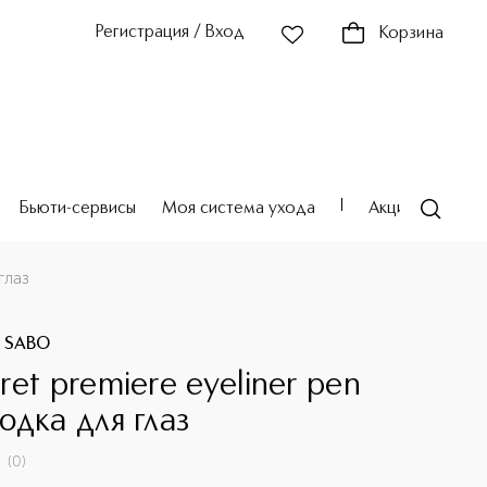
Регистрация / Вход
Корзина
Бьюти-сервисы
Моя система ухода
Акции
Театр
глаз
E SABO
ret premiere eyeliner рen
одка для глаз
(
0
)