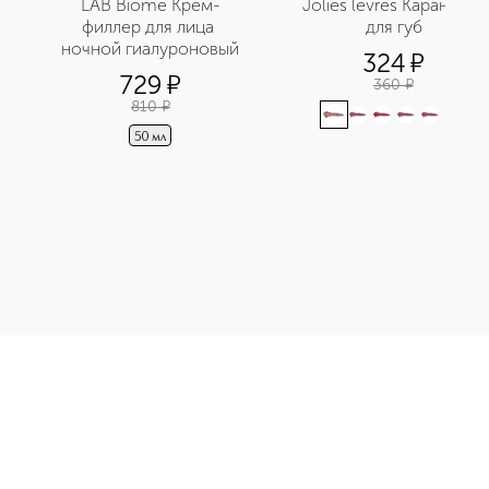
LAB Biome Крем-
Jolies levres Карандаш 
филлер для лица 
для губ
ночной гиалуроновый
324
¤
729
¤
360
¤
810
¤
+
3
50 мл
рen Подводка для глаз приобретайте в нашем интернет-магази
Э