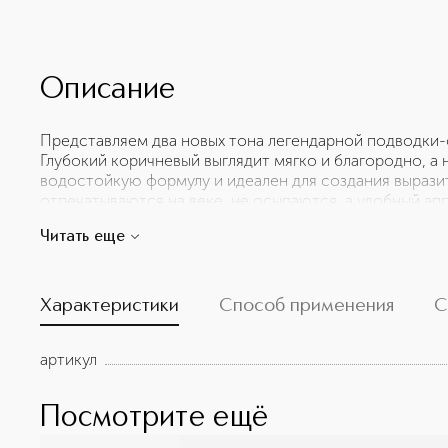
Описание
Представляем два новых тона легендарной подводки-ф
Глубокий коричневый выглядит мягко и благородно, 
водостойкую формулу и идеален для создания вырази
отпечатываются на веке, не осыпаются, а удобный ап
создает безупречно точные линии. Cовременная упако
Читать еще
продукта. Коричневая Cabaret Premiere покоряет св
черная делает макияж глаз безупречным и держится цел
Характеристики
Способ применения
С
артикул
Посмотрите ещё