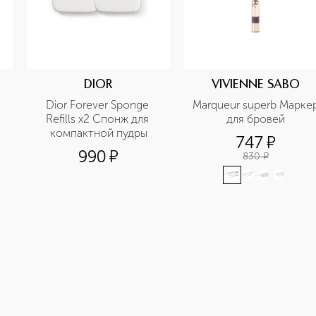
DIOR
VIVIENNE SABO
Dior Forever Sponge 
Marqueur superb Маркер
Refills x2 Спонж для 
для бровей
компактной пудры
747
¤
990
¤
830
¤