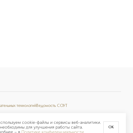
ательных технологий
Ведомость СОУТ
спользуем cookie-файлы и сервисы веб-аналитики.
необходимы для улучшения работы сайта.
OK
робнее –
в
Политике конфиденциальности