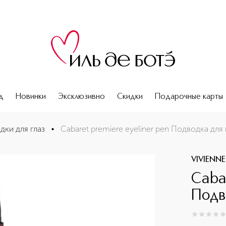
д
Новинки
Эксклюзивно
Скидки
Подарочные карты
дки для глаз
•
Cabaret premiere eyeliner рen Подводка для 
VIVIENN
Caba
Подв
0
из
5
0