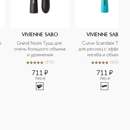
VIVIENNE SABO
VIVIENNE SABO
 
Grand Noire Тушь для 
Curve Scandale Тушь 
очень большого объема 
для ресниц с эффектом 
и удлинения
изгиба и объема
(
370
)
(
165
)
4.9
из
5
370
4.9
из
5
165
711
¤
711
¤
790
¤
790
¤