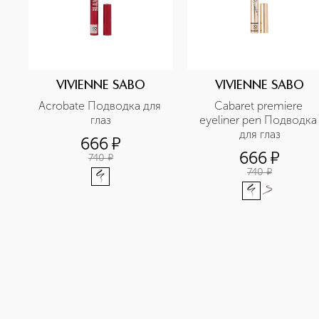
VIVIENNE SABO
VIVIENNE SABO
Acrobate Подводка для 
Cabaret premiere 
глаз
eyeliner рen Подводка 
для глаз
666
¤
666
¤
740
¤
740
¤