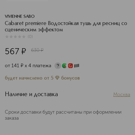
VIVIENNE SABO
Cabaret premiere Водостойкая тушь для ресниц со
сценическим эффектом
(
0
)
0
из
5
0
567
¤
630
¤
от
141
¤
х 4 платежа
будет начислено
от
5
бонусов
Наличие и доставка
Москва
Сроки доставки будут рассчитаны при оформлении
заказа