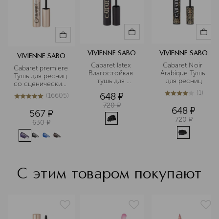
концепции продуктов. Парижский
офис — это не просто рабочее
пространство, а творческая
лаборатория. Команда бренда
внимательно следит за трендами,
чтобы создавать продукты для
VIVIENNE SABO
VIVIENNE SABO
VIVIENNE SABO
макияжа, которые останутся
Cabaret latex 
Cabaret Noir 
Cabaret premiere 
актуальными надолго.
Влагостойкая 
Arabique Тушь 
Тушь для ресниц 
тушь для 
для ресниц
со сценическим 
Подробнее
ресниц
эффектом
(
1
)
648
¤
(
16605
)
4
из
5
1
5
из
5
16605
720
¤
648
¤
567
¤
720
¤
630
¤
С этим товаром покупают