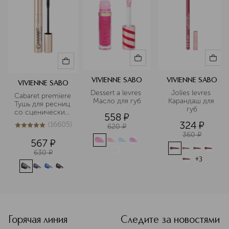
VIVIENNE SABO
VIVIENNE SABO
VIVIENNE SABO
Dessert a levres 
Jolies levres 
Cabaret premiere 
Масло для губ
Карандаш для 
Тушь для ресниц 
губ
со сценическим 
558
¤
эффектом
324
¤
(
16605
)
620
¤
5
из
5
16605
360
¤
567
¤
630
¤
+
3
<p class="MsoNormal"><span style="font-size: 12.0pt; lin
Горячая линия
Следите за новостями