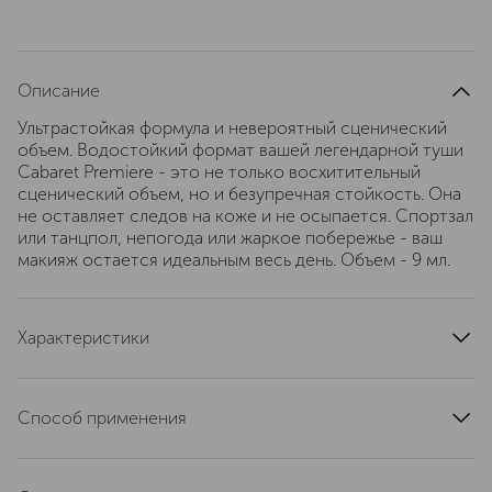
Описание
Ультрастойкая формула и невероятный сценический
объем. Водостойкий формат вашей легендарной туши
Cabaret Premiere - это не только восхитительный
сценический объем, но и безупречная стойкость. Она
не оставляет следов на коже и не осыпается. Спортзал
или танцпол, непогода или жаркое побережье - ваш
макияж остается идеальным весь день. Объем - 9 мл.
Характеристики
артикул
D215221001
Способ применения
Водостойкую тушь Cabaret Premiere наносите
зигзагообразными движениями от корней ресниц до