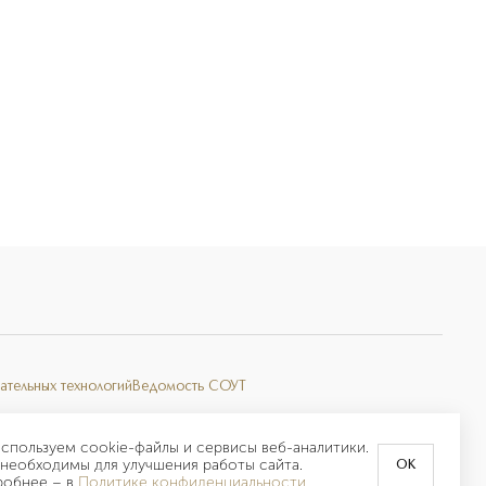
ательных технологий
Ведомость СОУТ
спользуем cookie-файлы и сервисы веб-аналитики.
необходимы для улучшения работы сайта.
OK
робнее –
в
Политике конфиденциальности