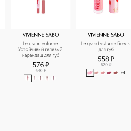
VIVIENNE SABO
VIVIENNE SABO
Le grand volume 
Le grand volume Блеск 
Устойчивый гелевый 
для губ
карандаш для губ
558
¤
576
¤
620
¤
640
¤
+
4