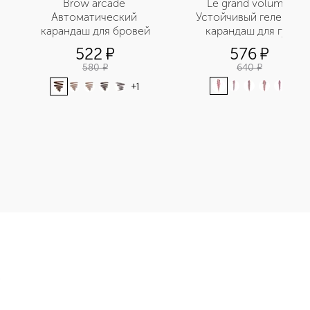
Brow arcade 
Le grand volume 
Автоматический 
Устойчивый гелевый 
карандаш для бровей
карандаш для губ
522
¤
576
¤
580
¤
640
¤
+
1
губ приобретайте в нашем интернет-магазине. Действую скидк
Э