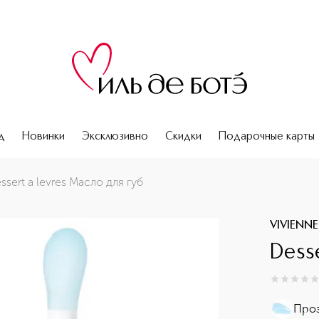
д
Новинки
Эксклюзивно
Скидки
Подарочные карты
ssert a levres Масло для губ
VIVIENN
Desse
0
из
5
0
Проз