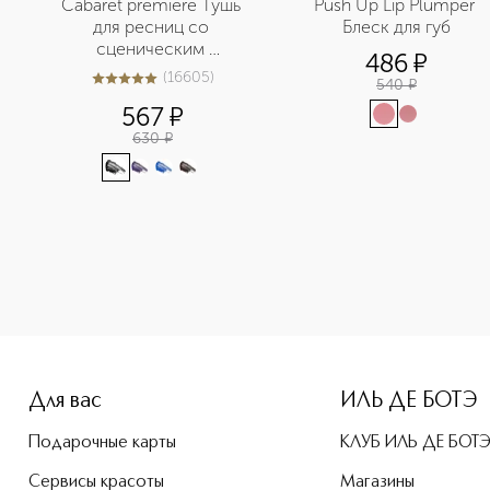
Cabaret premiere Тушь 
Push Up Lip Plumper 
для ресниц со 
Блеск для губ
сценическим 
486
¤
м
эффектом
(
16605
)
540
¤
5
из
5
16605
567
¤
630
¤
height: 107%; color: #00b0f0;">Dessert a levres Масло для 
Для вас
ИЛЬ ДЕ БОТЭ
Подарочные карты
КЛУБ ИЛЬ ДЕ БОТ
Сервисы красоты
Магазины