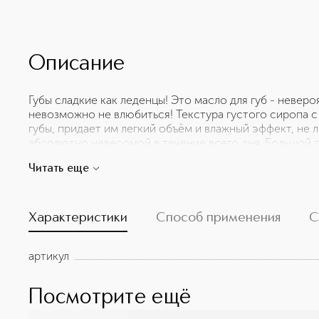
Описание
Губы сладкие как леденцы! Это масло для губ - невер
невозможно не влюбиться! Текстура густого сиропа 
губы, придает им легкий объём и влажный эффект, не л
абсолютно невесомой в течение всего дня. Большой
обеспечивает равномерное распределение масла и оче
Читать еще
сладкий ягодный аромат никого не оставит равнодушн
восстанавливает и разглаживает кожу губ. Объем - 3мл
Характеристики
Способ применения
С
артикул
Посмотрите ещё