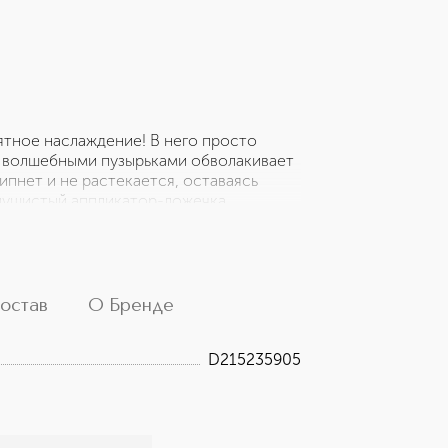
оятное наслаждение! В него просто
с волшебными пузырьками обволакивает
ипнет и не растекается, оставаясь
 пушистый аппликатор-ложечка
нь приятно скользит по губам, а
ым. Витамин Е в составе масла питает,
.
остав
О Бренде
D215235905