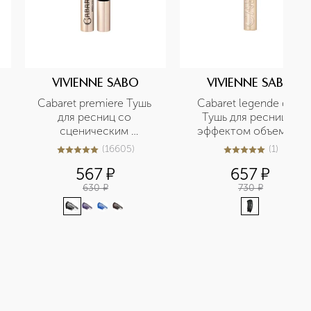
VIVIENNE SABO
VIVIENNE SABO
Cabaret premiere Тушь 
Cabaret legende d’or 
для ресниц со 
Тушь для ресниц с 
сценическим 
эффектом объема и 
эффектом
удлинения
(
16605
)
(
1
)
5
из
5
16605
5
из
5
1
567
¤
657
¤
630
¤
730
¤