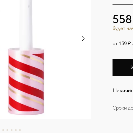
плам
558
будет н
от
139
¤
В
Наличие
Сроки до