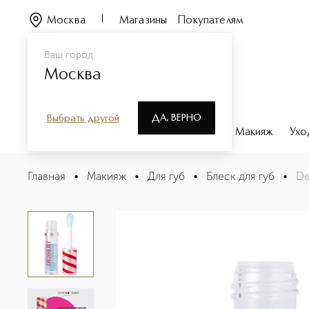
Москва
Магазины
Покупателям
Ваш город
Москва
ДА, ВЕРНО
Выбрать другой
Каталог
Бренды
Парфюмерия
Макияж
Ухо
Dessert a levres Масло для губ
Главная
•
Макияж
•
Для губ
•
Блеск для губ
•
De
Описание
Характеристики