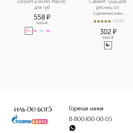
Dessert a levres Масло 
Сabaret Тушь для 
для губ
ресниц со 
сценическим 
558
¤
эффектом Суперобъе
(
4216
)
620
¤
5
из
5
4216
302
¤
550
¤
<p class="MsoNormal"><span style="font-size: 12.0pt; line-
Горячая линия
8-800-100-00-05