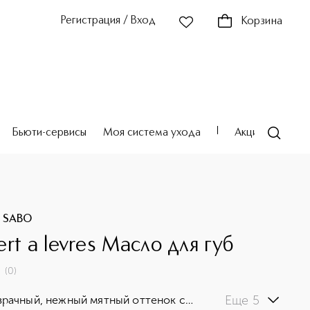
Регистрация / Вход
Корзина
Бьюти-сервисы
Моя система ухода
Акции
Театр
E SABO
rt a levres Масло для губ
(
0
)
Еще 5
рачный, нежный мятный оттенок с