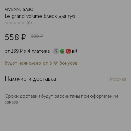
VIVIENNE SABO
Le grand volume Блеск для губ
(
0
)
0
из
5
0
558
¤
620
¤
от
139
¤
х 4 платежа
будет начислено
от
5
бонусов
Наличие и доставка
Москва
Сроки доставки будут рассчитаны при оформлении
заказа