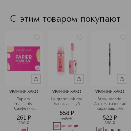
С этим товаром покупают
VIVIENNE SABO
VIVIENNE SABO
VIVIENNE SABO
Papiers 
Le grand volume 
Brow arcade 
matifiants 
Блеск для губ
Автоматический
Салфетки 
 карандаш для 
558
¤
матирующие
бровей
261
¤
522
¤
620
¤
290
¤
580
¤