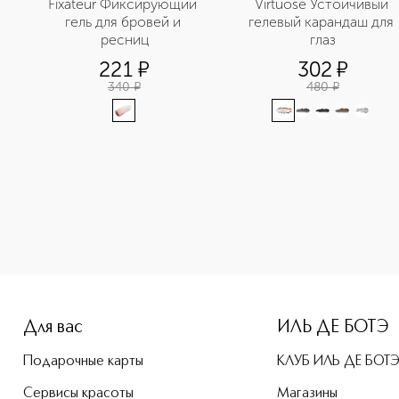
Fixateur Фиксирующий 
Virtuose Устойчивый 
гель для бровей и 
гелевый карандаш для 
ресниц
глаз
221
¤
302
¤
340
¤
480
¤
height: 107%; color: #00b0f0;">Liner Flirteur Карандаш для
Для вас
ИЛЬ ДЕ БОТЭ
Подарочные карты
КЛУБ ИЛЬ ДЕ БОТ
Сервисы красоты
Магазины