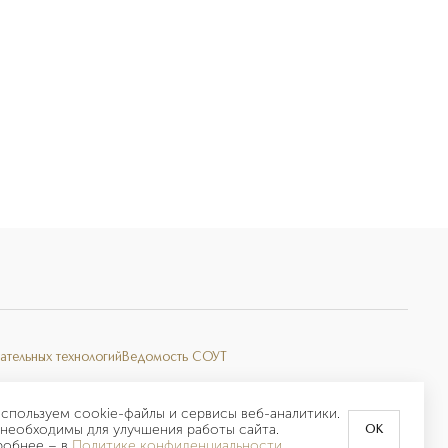
ательных технологий
Ведомость СОУТ
спользуем cookie-файлы и сервисы веб-аналитики.
необходимы для улучшения работы сайта.
OK
робнее –
в
Политике конфиденциальности