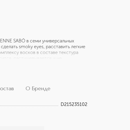
VIENNE SABÓ в семи универсальных
сделать smoky eyes, расставить легкие
омплексу восков в составе текстура
сится, растушевывается и не
ется, а его классический деревянный
ое у тебя сегодня настроение: новые
гующим и выразительным. Объем: 1.4г
остав
О Бренде
D215235102