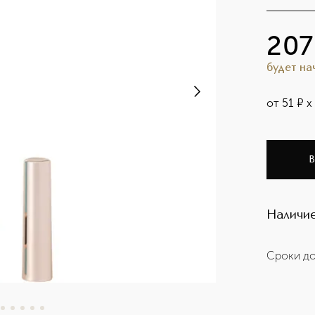
207
будет н
от
51
¤
х
В
Наличие
Сроки до