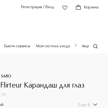
Регистрация / Вход
Корзина
Бьюти-сервисы
Моя система ухода
Акции
Театр
E SABO
 Flirteur Карандаш для глаз
(
0
)
Еще 6
ый