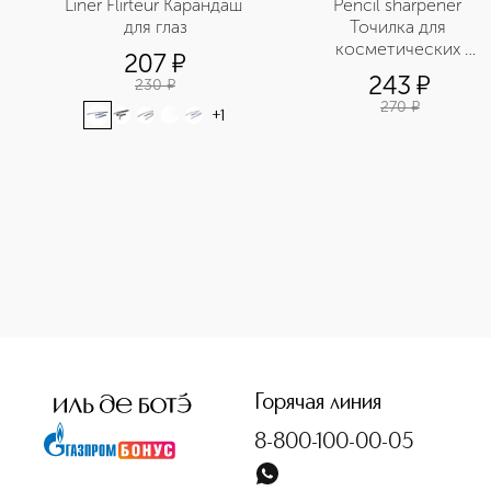
Liner Flirteur Карандаш 
Pencil sharpener 
для глаз
Точилка для 
косметических 
207
¤
карандашей двойная
243
¤
230
¤
270
¤
+
1
<p class="MsoNormal"><span style="font-size: 12.0pt; line-
Горячая линия
8-800-100-00-05