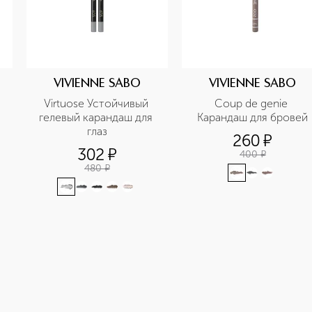
VIVIENNE SABO
VIVIENNE SABO
Virtuose Устойчивый 
Coup de genie 
гелевый карандаш для 
Карандаш для бровей
глаз
260
¤
302
¤
400
¤
480
¤