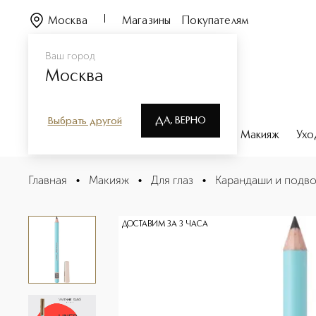
Москва
Магазины
Покупателям
Ваш город
Москва
ДА, ВЕРНО
Выбрать другой
Каталог
Бренды
Парфюмерия
Макияж
Ухо
Liner Flirteur Карандаш для глаз
Главная
•
Макияж
•
Для глаз
•
Карандаши и подво
Описание
Характеристики
ДОСТАВИМ ЗА 3 ЧАСА