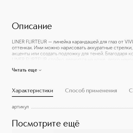
Описание
LINER FLIRTEUR — линейка карандашей для глаз от VI
оттенках. Ими можно нарисовать аккуратные стрелки, 
акценты или создать подложку для теней. Благодаря к
LINER FLIRTEUR стойко держится на коже, легко нано
отпечатывается. Карандаш не царапает веко и не лома
Читать еще
корпус в цвете тиффани удобно точить. Не важно, как
карандаши LINER FLIRTEUR сделают твой взгляд интри
Характеристики
Способ применения
С
артикул
Посмотрите ещё