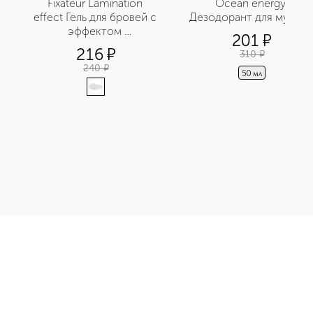
Fixateur Lamination 
Ocean energy 
effect Гель для бровей с 
Дезодорант для мужчи
эффектом 
201
¤
ламинирования
216
¤
310
¤
240
¤
50 мл
 глаз приобретайте в нашем интернет-магазине. Действую ски
Э