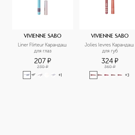
VIVIENNE SABO
VIVIENNE SABO
Liner Flirteur Карандаш 
Jolies levres Карандаш 
для глаз
для губ
207
¤
324
¤
230
¤
360
¤
+
1
+
3