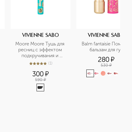
VIVIENNE SABO
VIVIENNE SABO
Moore Moore Тушь для 
Balm fantaisie Помада-
ресниц с эффектом 
бальзам для губ
подкручивания и 
280
¤
объема
(
1
)
530
¤
5
из
5
1
300
¤
+
3
590
¤