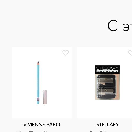
С э
VIVIENNE SABO
STELLARY