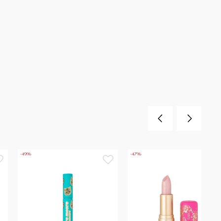
-49%
-47%