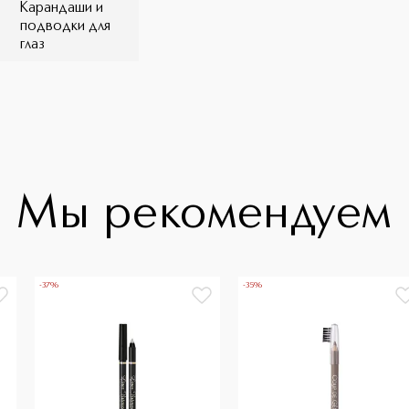
Карандаши и
подводки для
глаз
Мы рекомендуем
-37%
-35%