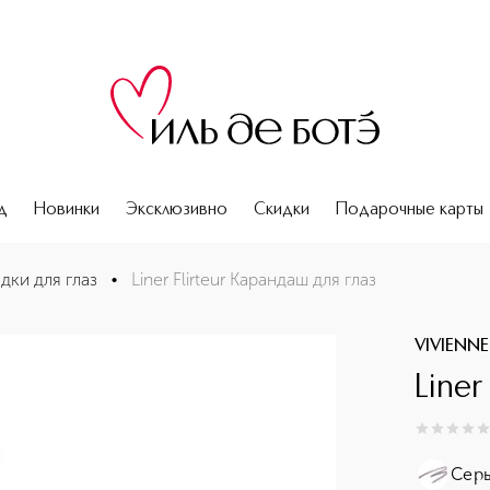
д
Новинки
Эксклюзивно
Скидки
Подарочные карты
дки для глаз
•
Liner Flirteur Карандаш для глаз
VIVIENN
Liner
0
из
5
0
Сер